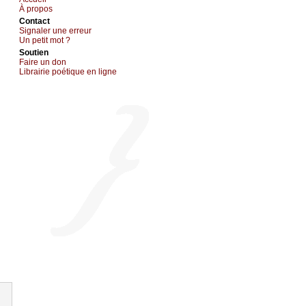
À prоpos
Cоntact
Signaler une errеur
Un pеtit mоt ?
Sоutien
Fаirе un dоn
Librairiе pоétique en lignе