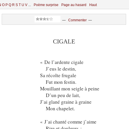
N
O
P
Q
R
S
T
U
V
...
Poème surprise
Page au hasard
Haut
—
Commenter
—
CIGALE
« De l’ardente cigale
J’eus le destin,
Sa récolte frugale
Fut mon festin.
Mouillant mon seigle à peine
D’un peu de lait,
J’ai glané graine à graine
Mon chapelet.
« J’ai chanté comme j’aime
Rire et douleurs ;