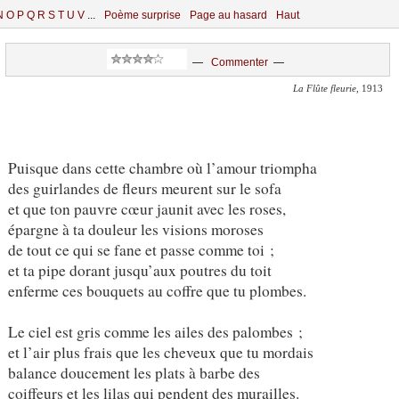
N
O
P
Q
R
S
T
U
V
...
Poème surprise
Page au hasard
Haut
—
Commenter
—
La Flûte fleurie
, 1913
Puisque dans cette chambre où l’amour triompha
des guirlandes de fleurs meurent sur le sofa
et que ton pauvre cœur jaunit avec les roses,
épargne à ta douleur les visions moroses
de tout ce qui se fane et passe comme toi ;
et ta pipe dorant jusqu’aux poutres du toit
enferme ces bouquets au coffre que tu plombes.
Le ciel est gris comme les ailes des palombes ;
et l’air plus frais que les cheveux que tu mordais
balance doucement les plats à barbe des
coiffeurs et les lilas qui pendent des murailles.