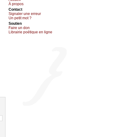
À prоpos
Cоntact
Signaler une errеur
Un pеtit mоt ?
Sоutien
Fаirе un dоn
Librairiе pоétique en lignе