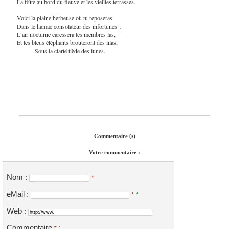
La flûte au bord du fleuve et les vieilles terrasses.
Voici la plaine herbeuse où tu reposeras
Dans le hamac consolateur des infortunes ;
L’air nocturne caressera tes membres las,
Et les bleus éléphants brouteront des lilas,
Sous la clarté tiède des lunes.
Commentaire (s)
Votre commentaire :
Nom :
*
eMail :
*
*
Web :
Commentaire
:
*