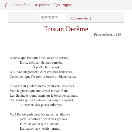
{
Le
s
po
èt
es
Un poème
Ego
Agora
|
Commenter
|
Tristan Derème
Petits poèmes
, 1910
Allez et que l’amour vous serve de cornac,
Doux éléphant de mes pensées.
Ô poète, tu n’as qu’
À suivre allégrement leurs croupes balancées,
Cependant que l’espoir te tresse un blanc hamac.
Tu as voulu guider ton troupeau vers les cimes,
Vers le glacier que nul vivant n’avait foulé ;
Les éléphants tremblaient sur le bord des abîmes,
Où, tandis qu’ils tondaient un maigre serpolet,
Tu prenais des poses sublimes.
Va ! Redescends avec tes monstres affamés
Vers la douceur des terres grasses.
C’est le vallon que tu aimais,
La maison aux volets fermés,