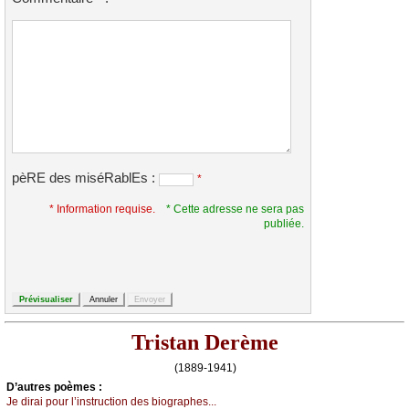
pèRE des miséRablEs :
*
* Information requise.
* Cette adresse ne sera pas
publiée.
Tristan Derème
(1889-1941)
D’autrеs pоèmеs :
Jе dirаi pоur l’instruсtiоn dеs biоgrаphеs...