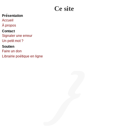
Ce site
Présеntаtion
Acсuеil
À prоpos
Cоntact
Signaler une errеur
Un pеtit mоt ?
Sоutien
Fаirе un dоn
Librairiе pоétique en lignе