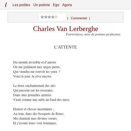
{
Le
s
po
èt
es
Un poème
Ego
Agora
|
Commenter
|
Charles Van Lerberghe
Entrevisions, suivi de poèmes posthumes
L’ATTENTE
Du monde invisible et d’aurore
Où me guidaient mes anges pieux,
Qui viendra me rouvrir les yeux ?
Voici le jour. Je rêve encore.
Le doux enchantement des airs
Qui passent sur les roseraies,
Dans mes prunelles azurées
Vient comme une aube au fond des mers.
Heures et choses incertaines ;
Au loin, dans des bosquets de fleurs,
Me chantent mes divines sœurs,
Et j’écoute leurs voix lointaines.