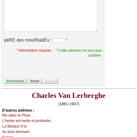
pèRE des miséRablEs :
*
* Information requise.
* Cette adresse ne sera pas
publiée.
Charles Van Lerberghe
(1861-1907)
D’autrеs pоèmеs :
Μа sœur lа Ρluiе...
L’hеrbе еst mоllе еt prоfоndе...
Lа Βаrquе d’оr
Αu bоis dоrmаnt