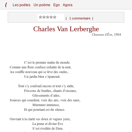
{
Le
s
po
èt
es
Un poème
Ego
Agora
|
1 commentaire
|
Charles Van Lerberghe
Chanson d'Ève
, 1904
C’est le premier matin du monde.
Comme une fleur confuse exhalée de la nuit,
Au souffle nouveau qui se lève des ondes,
Un jardin bleu s’épanouit.
Tout s’y confond encore et tout s’y mêle,
Frissons de feuilles, chants d’oiseaux,
Glissements d’ailes,
Sources qui sourdent, voix des airs, voix des eaux,
Murmure immense,
Et qui pourtant est du silence.
Ouvrant à la clarté ses doux et vagues yeux,
La jeune et divine Ève
S’est éveillée de Dieu.