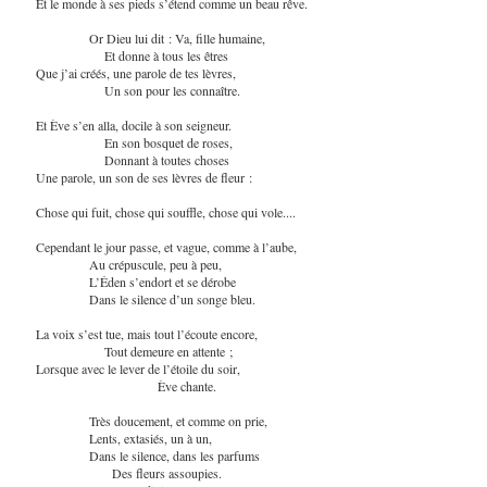
Et le monde à ses pieds s’étend comme un beau rêve.
Or Dieu lui dit : Va, fille humaine,
Et donne à tous les êtres
Que j’ai créés, une parole de tes lèvres,
Un son pour les connaître.
Et Ève s’en alla, docile à son seigneur.
En son bosquet de roses,
Donnant à toutes choses
Une parole, un son de ses lèvres de fleur :
Chose qui fuit, chose qui souffle, chose qui vole....
Cependant le jour passe, et vague, comme à l’aube,
Au crépuscule, peu à peu,
L’Éden s’endort et se dérobe
Dans le silence d’un songe bleu.
La voix s’est tue, mais tout l’écoute encore,
Tout demeure en attente ;
Lorsque avec le lever de l’étoile du soir,
Ève chante.
Très doucement, et comme on prie,
Lents, extasiés, un à un,
Dans le silence, dans les parfums
Des fleurs assoupies.