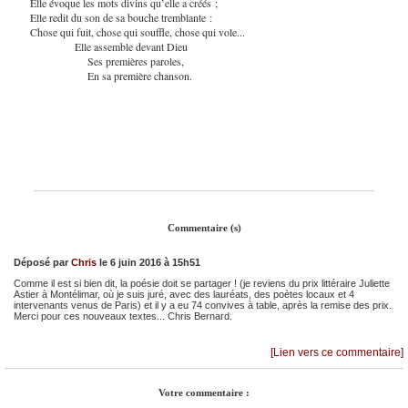
Elle évoque les mots divins qu’elle a créés ;
Elle redit du son de sa bouche tremblante :
Chose qui fuit, chose qui souffle, chose qui vole...
Elle assemble devant Dieu
Ses premières paroles,
En sa première chanson.
Commentaire (s)
Déposé par
Chris
le 6 juin 2016 à 15h51
Comme il est si bien dit, la poésie doit se partager ! (je reviens du prix littéraire Juliette
Astier à Montélimar, où je suis juré, avec des lauréats, des poètes locaux et 4
intervenants venus de Paris) et il y a eu 74 convives à table, après la remise des prix.
Merci pour ces nouveaux textes... Chris Bernard.
[Lien vers ce commentaire]
Votre commentaire :