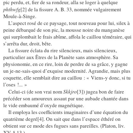
pic perdu, et, fier de sa rondeur, alla se loger à quelque
phthwfg
[2] de la fissure A. B. 33, nommée vulgairement
Moule-à-Singe.
L’aspect rosé de ce paysage, tout nouveau pour lui, silex à
peine débarqué de son pic, la mousse noire du manganèse
qui surplombait le frais abîme, affola le caillou téméraire, qui
s’arrêta dur, droit, bête.
La fissure éclata du rire silencieux, mais silencieux,
particulier aux Êtres de la Planète sans atmosphère. Sa
physionomie, en ce rire, loin de perdre de sa grâce, y gagne
un je-ne-sais-quoi d’exquise modernité. Agrandie, mais
plus
coquette, elle semblait dire au caillou : « Viens-y donc, si tu
l’oses !... »
Skkjro
Celui-ci (de son vrai nom
[3]) jugea bon de faire
précéder son amoureux assaut par une aubade chantée dans
le vide embaumé d’oxyde magnétique.
Il employa les coefficients imaginaires d’une équation du
quatrième degré[4]. On sait que dans l’espace éthéré on
obtient sur ce mode des fugues sans pareilles. (Platon, liv.
XV, § 13.)