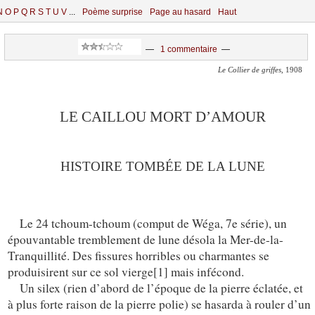
N
O
P
Q
R
S
T
U
V
...
Poème surprise
Page au hasard
Haut
—
1 commentaire
—
Le Collier de griffes
, 1908
LE CAILLOU MORT D’AMOUR
HISTOIRE TOMBÉE DE LA LUNE
Le 24 tchoum-tchoum (comput de Wéga, 7e série), un
épouvantable tremblement de lune désola la Mer-de-la-
Tranquillité. Des fissures horribles ou charmantes se
produisirent sur ce sol vierge[1] mais infécond.
Un silex (rien d’abord de l’époque de la pierre éclatée, et
à plus forte raison de la pierre polie) se hasarda à rouler d’un