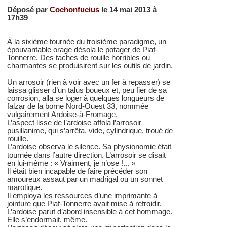
Déposé par
Cochonfucius
le 14 mai 2013 à
17h39
À la sixième tournée du troisième paradigme, un
épouvantable orage désola le potager de Piaf-
Tonnerre. Des taches de rouille horribles ou
charmantes se produisirent sur les outils de jardin.
Un arrosoir (rien à voir avec un fer à repasser) se
laissa glisser d’un talus boueux et, peu fier de sa
corrosion, alla se loger à quelques longueurs de
falzar de la borne Nord-Ouest 33, nommée
vulgairement Ardoise-à-Fromage.
L’aspect lisse de l’ardoise affola l’arrosoir
pusillanime, qui s’arrêta, vide, cylindrique, troué de
rouille.
L’ardoise observa le silence. Sa physionomie était
tournée dans l’autre direction. L’arrosoir se disait
en lui-même : « Vraiment, je n’ose !... »
Il était bien incapable de faire précéder son
amoureux assaut par un madrigal ou un sonnet
marotique.
Il employa les ressources d’une imprimante à
jointure que Piaf-Tonnerre avait mise à refroidir.
L’ardoise parut d’abord insensible à cet hommage.
Elle s’endormait, même.