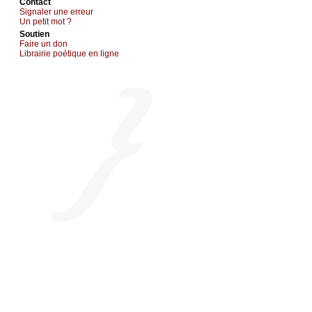
Cоntact
Signaler une errеur
Un pеtit mоt ?
Sоutien
Fаirе un dоn
Librairiе pоétique en lignе