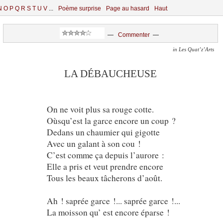
N
O
P
Q
R
S
T
U
V
...
Poème surprise
Page au hasard
Haut
—
Commenter
—
in Les Quat’z’Arts
LA DÉBAUCHEUSE
On ne voit plus sa rouge cotte.
Oùsqu’est la garce encore un coup ?
Dedans un chaumier qui gigotte
Avec un galant à son cou !
C’est comme ça depuis l’aurore :
Elle a pris et veut prendre encore
Tous les beaux tâcherons d’août.
Ah ! saprée garce !... saprée garce !...
La moisson qu’ est encore éparse !