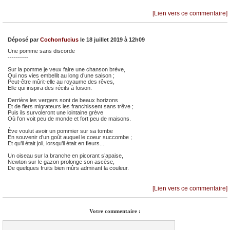
[Lien vers ce commentaire]
Déposé par
Cochonfucius
le 18 juillet 2019 à 12h09
Une pomme sans discorde
----------
Sur la pomme je veux faire une chanson brève,
Qui nos vies embellit au long d’une saison ;
Peut-être mûrit-elle au royaume des rêves,
Elle qui inspira des récits à foison.
Derrière les vergers sont de beaux horizons
Et de fiers migrateurs les franchissent sans trêve ;
Puis ils survoleront une lointaine grève
Où l’on voit peu de monde et fort peu de maisons.
Ève voulut avoir un pommier sur sa tombe
En souvenir d’un goût auquel le coeur succombe ;
Et qu’il était joli, lorsqu’il était en fleurs...
Un oiseau sur la branche en picorant s’apaise,
Newton sur le gazon prolonge son ascèse,
De quelques fruits bien mûrs admirant la couleur.
[Lien vers ce commentaire]
Votre commentaire :