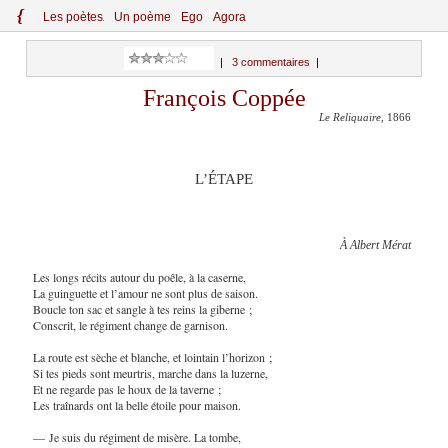
{
Le
s
po
èt
es
Un poème
Ego
Agora
|
3 commentaires
|
François Coppée
Le Reliquaire
, 1866
L’ÉTAPE
À Albert Mérat
Les longs récits autour du poêle, à la caserne,
La guinguette et l’amour ne sont plus de saison.
Boucle ton sac et sangle à tes reins la giberne ;
Conscrit, le régiment change de garnison.
La route est sèche et blanche, et lointain l’horizon ;
Si tes pieds sont meurtris, marche dans la luzerne,
Et ne regarde pas le houx de la taverne ;
Les traînards ont la belle étoile pour maison.
— Je suis du régiment de misère. La tombe,