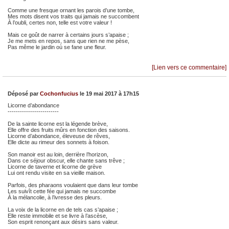
Comme une fresque ornant les parois d’une tombe,
Mes mots disent vos traits qui jamais ne succombent
À l’oubli, certes non, telle est votre valeur !
Mais ce goût de narrer à certains jours s’apaise ;
Je me mets en repos, sans que rien ne me pèse,
Pas même le jardin où se fane une fleur.
[Lien vers ce commentaire]
Déposé par
Cochonfucius
le 19 mai 2017 à 17h15
Licorne d’abondance
-------------------------
De la sainte licorne est la légende brève,
Elle offre des fruits mûrs en fonction des saisons.
Licorne d’abondance, éleveuse de rêves,
Elle dicte au rimeur des sonnets à foison.
Son manoir est au loin, derrière l’horizon,
Dans ce séjour obscur, elle chante sans trêve ;
Licorne de taverne et licorne de grève
Lui ont rendu visite en sa vieille maison.
Parfois, des pharaons voulaient que dans leur tombe
Les suivît cette fée qui jamais ne succombe
À la mélancolie, à l’ivresse des pleurs.
La voix de la licorne en de tels cas s’apaise ;
Elle reste immobile et se livre à l’ascèse,
Son esprit renonçant aux désirs sans valeur.