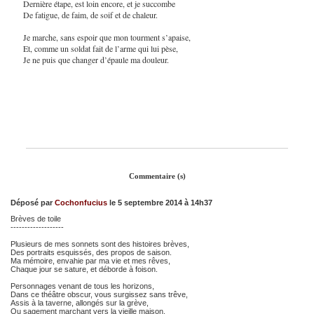
Dernière étape, est loin encore, et je succombe
De fatigue, de faim, de soif et de chaleur.
Je marche, sans espoir que mon tourment s’apaise,
Et, comme un soldat fait de l’arme qui lui pèse,
Je ne puis que changer d’épaule ma douleur.
Commentaire (s)
Déposé par
Cochonfucius
le 5 septembre 2014 à 14h37
Brèves de toile
-------------------
Plusieurs de mes sonnets sont des histoires brèves,
Des portraits esquissés, des propos de saison.
Ma mémoire, envahie par ma vie et mes rêves,
Chaque jour se sature, et déborde à foison.
Personnages venant de tous les horizons,
Dans ce théâtre obscur, vous surgissez sans trêve,
Assis à la taverne, allongés sur la grève,
Ou sagement marchant vers la vieille maison.