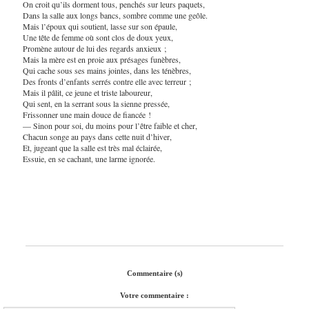
On croit qu’ils dorment tous, penchés sur leurs paquets,
Dans la salle aux longs bancs, sombre comme une geôle.
Mais l’époux qui soutient, lasse sur son épaule,
Une tête de femme où sont clos de doux yeux,
Promène autour de lui des regards anxieux ;
Mais la mère est en proie aux présages funèbres,
Qui cache sous ses mains jointes, dans les ténèbres,
Des fronts d’enfants serrés contre elle avec terreur ;
Mais il pâlit, ce jeune et triste laboureur,
Qui sent, en la serrant sous la sienne pressée,
Frissonner une main douce de fiancée !
— Sinon pour soi, du moins pour l’être faible et cher,
Chacun songe au pays dans cette nuit d’hiver,
Et, jugeant que la salle est très mal éclairée,
Essuie, en se cachant, une larme ignorée.
Commentaire (s)
Votre commentaire :