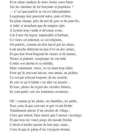
Et la calme candeur de leurs tristes yeux bleus
Sur les chemins de fer bruyants et populeux ?
— C’est que parfois la vie est inhospitalière.
Longtemps leur pauvreté naïve, pure et fière,
En plein champ, près du pot de grès et du pain bis,
A lutté, n’arrachant que de maigres épis
À la terre trop vieille et devenue avare.
Car il leur fut ingrat, implacable et barbare,
Ce vieux sol paternel, ce sol religieux,
Où parfois, comme un don laissé par les aïeux,
Leur pioche déterrait un peu d’or ou des armes,
Et que leur front baignait de sueurs et de larmes,
Tristes et patients, longtemps ils ont lutté
Contre son inertie et sa stérilité,
Mais vainement. Alors, la vie étant trop chère
Pour qu’ils pussent laisser, une année, en jachère
Ce sol qui refusait toujours de les nourrir,
Ils ont vu qu’il fallait s’en aller ou mourir ;
Et tous, pleins du regret des récoltes futures,
Ils sont partis vers les lointaines aventures.
Oh ! comme je les plains, les humbles, les petits,
Tous ceux-là qui sont nés et qui vivent blottis
Timidement autour d’un clocher de village ;
Ceux que retient, bien mieux que l’ancien vasselage
Et que tous les vieux jougs du monde féodal,
L’étroit et tendre amour de leur pays natal ;
Ceux-là que le galop d’un voyageur étonne,