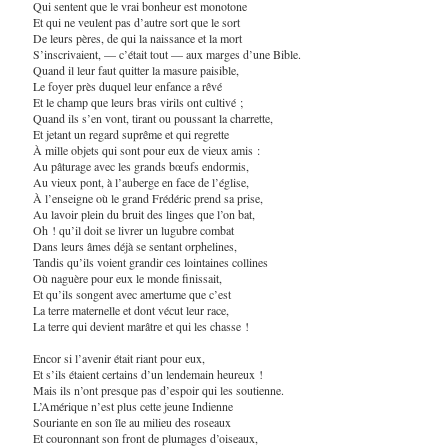
Qui sentent que le vrai bonheur est monotone
Et qui ne veulent pas d’autre sort que le sort
De leurs pères, de qui la naissance et la mort
S’inscrivaient, — c’était tout — aux marges d’une Bible.
Quand il leur faut quitter la masure paisible,
Le foyer près duquel leur enfance a rêvé
Et le champ que leurs bras virils ont cultivé ;
Quand ils s’en vont, tirant ou poussant la charrette,
Et jetant un regard suprême et qui regrette
À mille objets qui sont pour eux de vieux amis :
Au pâturage avec les grands bœufs endormis,
Au vieux pont, à l’auberge en face de l’église,
À l’enseigne où le grand Frédéric prend sa prise,
Au lavoir plein du bruit des linges que l’on bat,
Oh ! qu’il doit se livrer un lugubre combat
Dans leurs âmes déjà se sentant orphelines,
Tandis qu’ils voient grandir ces lointaines collines
Où naguère pour eux le monde finissait,
Et qu’ils songent avec amertume que c’est
La terre maternelle et dont vécut leur race,
La terre qui devient marâtre et qui les chasse !
Encor si l’avenir était riant pour eux,
Et s’ils étaient certains d’un lendemain heureux !
Mais ils n’ont presque pas d’espoir qui les soutienne.
L’Amérique n’est plus cette jeune Indienne
Souriante en son île au milieu des roseaux
Et couronnant son front de plumages d’oiseaux,