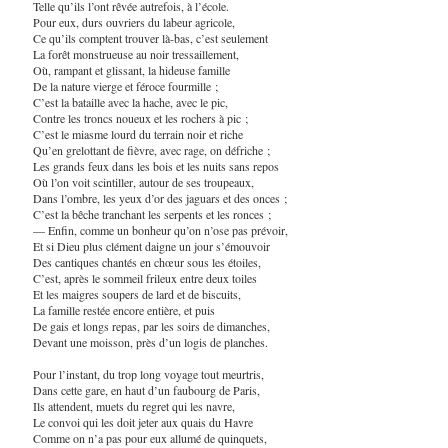
Telle qu’ils l’ont rêvée autrefois, à l’école.
Pour eux, durs ouvriers du labeur agricole,
Ce qu’ils comptent trouver là-bas, c’est seulement
La forêt monstrueuse au noir tressaillement,
Où, rampant et glissant, la hideuse famille
De la nature vierge et féroce fourmille ;
C’est la bataille avec la hache, avec le pic,
Contre les troncs noueux et les rochers à pic ;
C’est le miasme lourd du terrain noir et riche
Qu’en grelottant de fièvre, avec rage, on défriche ;
Les grands feux dans les bois et les nuits sans repos
Où l’on voit scintiller, autour de ses troupeaux,
Dans l’ombre, les yeux d’or des jaguars et des onces ;
C’est la bêche tranchant les serpents et les ronces ;
— Enfin, comme un bonheur qu’on n’ose pas prévoir,
Et si Dieu plus clément daigne un jour s’émouvoir
Des cantiques chantés en chœur sous les étoiles,
C’est, après le sommeil frileux entre deux toiles
Et les maigres soupers de lard et de biscuits,
La famille restée encore entière, et puis
De gais et longs repas, par les soirs de dimanches,
Devant une moisson, près d’un logis de planches.
Pour l’instant, du trop long voyage tout meurtris,
Dans cette gare, en haut d’un faubourg de Paris,
Ils attendent, muets du regret qui les navre,
Le convoi qui les doit jeter aux quais du Havre
Comme on n’a pas pour eux allumé de quinquets,