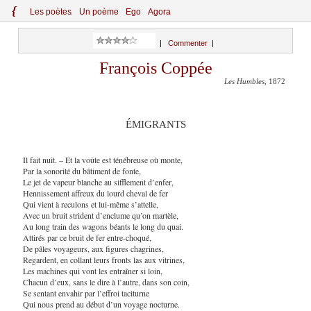
{
Le
s
po
èt
es
Un poème
Ego
Agora
|
Commenter
|
François Coppée
Les Humbles
, 1872
ÉMIGRANTS
Il fait nuit. – Et la voûte est ténébreuse où monte,
Par la sonorité du bâtiment de fonte,
Le jet de vapeur blanche au sifflement d’enfer,
Hennissement affreux du lourd cheval de fer
Qui vient à reculons et lui-même s’attelle,
Avec un bruit strident d’enclume qu’on martèle,
Au long train des wagons béants le long du quai.
Attirés par ce bruit de fer entre-choqué,
De pâles voyageurs, aux figures chagrines,
Regardent, en collant leurs fronts las aux vitrines,
Les machines qui vont les entraîner si loin,
Chacun d’eux, sans le dire à l’autre, dans son coin,
Se sentant envahir par l’effroi taciturne
Qui nous prend au début d’un voyage nocturne.