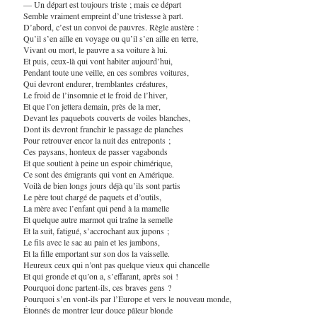
— Un départ est toujours triste ; mais ce départ
Semble vraiment empreint d’une tristesse à part.
D’abord, c’est un convoi de pauvres. Règle austère :
Qu’il s’en aille en voyage ou qu’il s’en aille en terre,
Vivant ou mort, le pauvre a sa voiture à lui.
Et puis, ceux-là qui vont habiter aujourd’hui,
Pendant toute une veille, en ces sombres voitures,
Qui devront endurer, tremblantes créatures,
Le froid de l’insomnie et le froid de l’hiver,
Et que l’on jettera demain, près de la mer,
Devant les paquebots couverts de voiles blanches,
Dont ils devront franchir le passage de planches
Pour retrouver encor la nuit des entreponts ;
Ces paysans, honteux de passer vagabonds
Et que soutient à peine un espoir chimérique,
Ce sont des émigrants qui vont en Amérique.
Voilà de bien longs jours déjà qu’ils sont partis
Le père tout chargé de paquets et d’outils,
La mère avec l’enfant qui pend à la mamelle
Et quelque autre marmot qui traîne la semelle
Et la suit, fatigué, s’accrochant aux jupons ;
Le fils avec le sac au pain et les jambons,
Et la fille emportant sur son dos la vaisselle.
Heureux ceux qui n’ont pas quelque vieux qui chancelle
Et qui gronde et qu’on a, s’effarant, après soi !
Pourquoi donc partent-ils, ces braves gens ?
Pourquoi s’en vont-ils par l’Europe et vers le nouveau monde,
Étonnés de montrer leur douce pâleur blonde