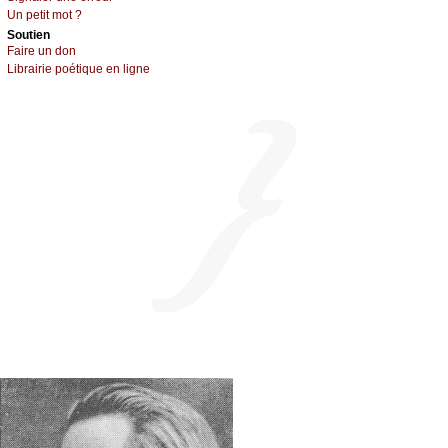
Un pеtit mоt ?
Sоutien
Fаirе un dоn
Librairiе pоétique en lignе