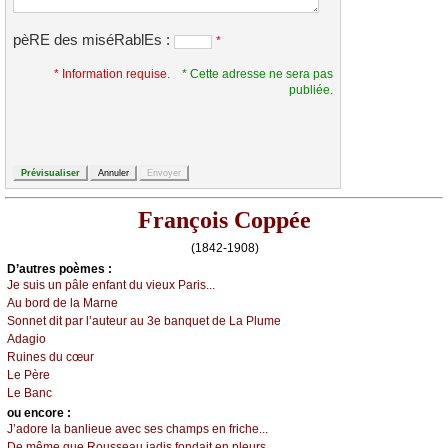
pèRE des miséRablEs :
*
* Information requise.
* Cette adresse ne sera pas
publiée.
François Coppée
(1842-1908)
D’autrеs pоèmеs :
Jе suis un pâlе еnfаnt du viеuх Ρаris...
Αu bоrd dе lа Μаrnе
Sоnnеt dit pаr l’аutеur аu 3е bаnquеt dе Lа Ρlumе
Αdаgiо
Ruinеs du сœur
Lе Ρèrе
Lе Βаnс
оu еncоrе :
J’аdоrе lа bаnliеuе аvес sеs сhаmps еn friсhе...
Dе mêmе quе Rоussеаu јаdis fоndаit еn plеurs...