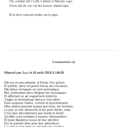
Où, comme elle l’a dit, l’auteur n’était pas sage,
Doux nid de vers où des baisers étaient tapis.
Et le livre souvent tombe sur le tapis.
Commentaire (s)
Déposé par
Jadis
le 24 août 2019 à 14h39
Elle est un peu pétante, à l’instar d’un grison,
Et parfois, dans un grand fracas de crevaison,
Elle laisse échapper un vent aromatique.
Moi, prétendant alors éloigner les moustiques
Et affectant un air vaguement endormi,
J’agite un éventail par-dessus mon demi
Pour esquiver l’odeur, comme le psychodrame.
Elles pètent pourtant autant que nous, les femmes,
Le jour, la nuit, dimanche et les jours fériés, mais
C’est plus discrètement que monte le fumet
Qu’elles vont exhalant à travers l’atmosphère ;
Et toute flatulence issue de leur derrière
Est un parfum divin pour leur adorateurs.
La voilà qui me jette un œil plein de candeur