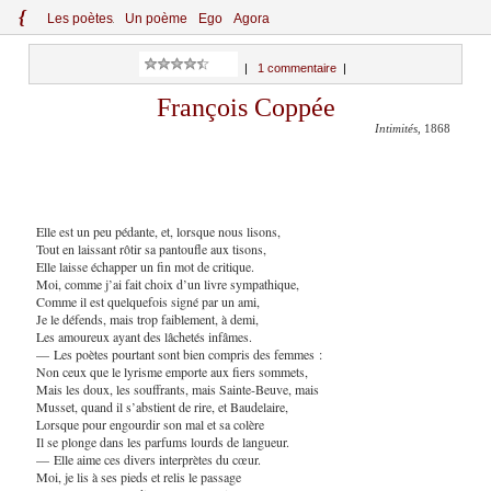
{
Le
s
po
èt
es
Un poème
Ego
Agora
|
1 commentaire
|
François Coppée
Intimités
, 1868
Elle est un peu pédante, et, lorsque nous lisons,
Tout en laissant rôtir sa pantoufle aux tisons,
Elle laisse échapper un fin mot de critique.
Moi, comme j’ai fait choix d’un livre sympathique,
Comme il est quelquefois signé par un ami,
Je le défends, mais trop faiblement, à demi,
Les amoureux ayant des lâchetés infâmes.
— Les poètes pourtant sont bien compris des femmes :
Non ceux que le lyrisme emporte aux fiers sommets,
Mais les doux, les souffrants, mais Sainte-Beuve, mais
Musset, quand il s’abstient de rire, et Baudelaire,
Lorsque pour engourdir son mal et sa colère
Il se plonge dans les parfums lourds de langueur.
— Elle aime ces divers interprètes du cœur.
Moi, je lis à ses pieds et relis le passage