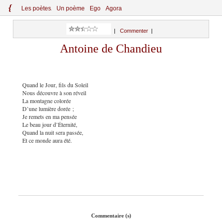
{
Le
s
po
èt
es
Un poème
Ego
Agora
|
Commenter
|
Antoine de Chandieu
Quand le Jour, fils du Soleil
Nous découvre à son réveil
La montagne colorée
D’une lumière dorée ;
Je remets en ma pensée
Le beau jour d’Éternité,
Quand la nuit sera passée,
Et ce monde aura été.
Commentaire (s)