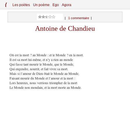
{
Le
s
po
èt
es
Un poème
Ego
Agora
|
1 commentaire
|
Antoine de Chandieu
Où est la mort ? au Monde : et le Monde ? en la mort.
Il est sa mort lui-même, et n’y a rien au monde
Qui fasse tant mourir le Monde, que le Monde,
Qui engendre, nourrit, et fait vivre sa mort.
Mais si l’amour de Dieu ôtait le Monde au Monde,
Faisant mourir du Monde et l’amour et la mort :
Lors heureux, nous verrions triompher de la mort
Le Monde non mondain, et la mort morte au Monde.