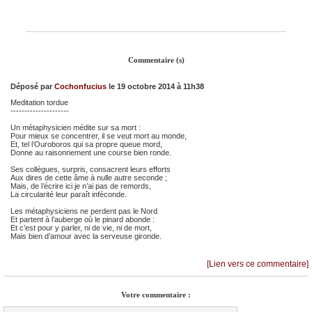
Commentaire (s)
Déposé par
Cochonfucius
le 19 octobre 2014 à 11h38
Meditation tordue
---------------------
Un métaphysicien médite sur sa mort :
Pour mieux se concentrer, il se veut mort au monde,
Et, tel l’Ouroboros qui sa propre queue mord,
Donne au raisonnement une course bien ronde.
Ses collègues, surpris, consacrent leurs efforts
Aux dires de cette âme à nulle autre seconde ;
Mais, de l’écrire ici je n’ai pas de remords,
La circularité leur paraît inféconde.
Les métaphysiciens ne perdent pas le Nord
Et partent à l’auberge où le pinard abonde :
Et c’est pour y parler, ni de vie, ni de mort,
Mais bien d’amour avec la serveuse gironde.
[Lien vers ce commentaire]
Votre commentaire :