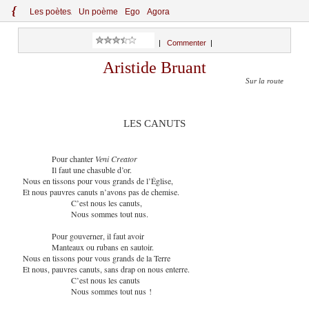
{
Le
s
po
èt
es
Un poème
Ego
Agora
|
Commenter
|
Aristide Bruant
Sur la route
LES CANUTS
Pour chanter
Veni Creator
Il faut une chasuble d’or.
Nous en tissons pour vous grands de l’Église,
Et nous pauvres canuts n’avons pas de chemise.
C’est nous les canuts,
Nous sommes tout nus.
Pour gouverner, il faut avoir
Manteaux ou rubans en sautoir.
Nous en tissons pour vous grands de la Terre
Et nous, pauvres canuts, sans drap on nous enterre.
C’est nous les canuts
Nous sommes tout nus !