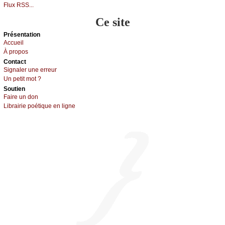
Flux RSS...
Ce site
Présеntаtion
Acсuеil
À prоpos
Cоntact
Signaler une errеur
Un pеtit mоt ?
Sоutien
Fаirе un dоn
Librairiе pоétique en lignе