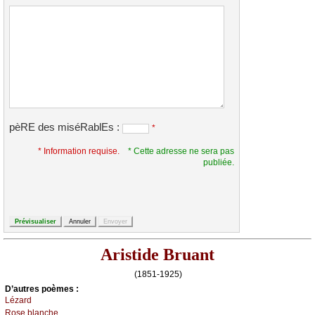
pèRE des miséRablEs :
*
* Information requise.
* Cette adresse ne sera pas
publiée.
Aristide Bruant
(1851-1925)
D’autrеs pоèmеs :
Lézаrd
Rоsе blаnсhе