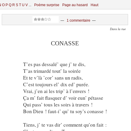
N
O
P
Q
R
S
T
U
V
...
Poème surprise
Page au hasard
Haut
—
1 commentaire
—
Dans la rue
CONASSE
T’es pas dessalé’ que j’ te dis,
T’as trimardé tout’ la soirée
Et te v’là ’cor’ sans un radis,
C’est toujours el’ dix ed’ purée.
Vrai, j’en ai les trip’ à l’envers !
Ça m’ fait flasquer d’ voir eun’ pétasse
Qui pass’ tous les soirs à travers !
Bon Dieu ! faut-i’ qu’ tu soy’s conasse !
Tiens, j’ te vas dir’ comment qu’on fait :