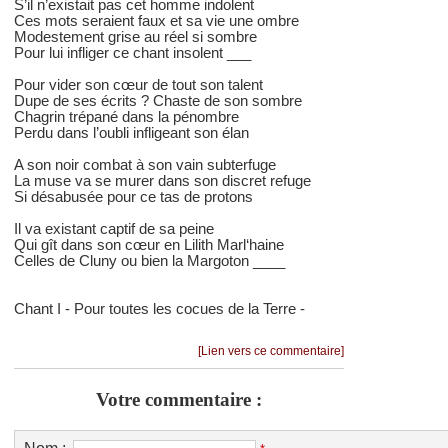
S’il n’existait pas cet homme indolent
Ces mots seraient faux et sa vie une ombre
Modestement grise au réel si sombre
Pour lui infliger ce chant insolent ___
Pour vider son cœur de tout son talent
Dupe de ses écrits ? Chaste de son sombre
Chagrin trépané dans la pénombre
Perdu dans l’oubli infligeant son élan
A son noir combat à son vain subterfuge
La muse va se murer dans son discret refuge
Si désabusée pour ce tas de protons
Il va existant captif de sa peine
Qui gît dans son cœur en Lilith Marl‘haine
Celles de Cluny ou bien la Margoton ____
Chant I - Pour toutes les cocues de la Terre -
[Lien vers ce commentaire]
Votre commentaire :