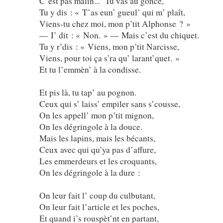
C’est pas malin... Tu vas au gonce,
Tu y dis : « T’as eun’ gueul’ qui m’ plaît,
Viens-tu chez moi, mon p’tit Alphonse ? »
— I’ dit : « Non. » — Mais c’est du chiquet.
Tu y r’dis : « Viens, mon p’tit Narcisse,
Viens, pour toi ça s’ra qu’ larant’quet. »
Et tu l’emmèn’ à la condisse.
Et pis là, tu tap’ au pognon.
Ceux qui s’ laiss’ empiler sans s’cousse,
On les appell’ mon p’tit mignon,
On les dégringole à la douce.
Mais les lapins, mais les bécants,
Ceux avec qui qu’ya pas d’affure,
Les emmerdeurs et les croquants,
On les dégringole à la dure :
On leur fait l’ coup du culbutant,
On leur fait l’article et les poches,
Et quand i’s rouspèt’nt en partant,