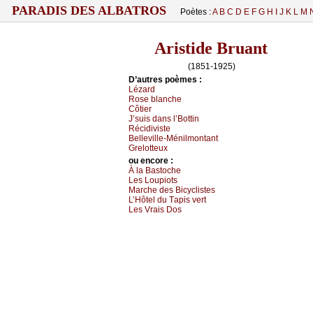
PARADIS DES ALBATROS
Poètes :
A
B
C
D
E
F
G
H
I
J
K
L
M
Aristide Bruant
(1851-1925)
D’autrеs pоèmеs :
Lézаrd
Rоsе blаnсhе
Сôtiеr
J’suis dаns l’Βоttin
Réсidivistе
Βеllеvillе-Μénilmоntаnt
Grеlоttеuх
оu еncоrе :
À lа Βаstосhе
Lеs Lоupiоts
Μаrсhе dеs Βiсусlistеs
L’Hôtеl du Τаpis vеrt
Lеs Vrаis Dоs