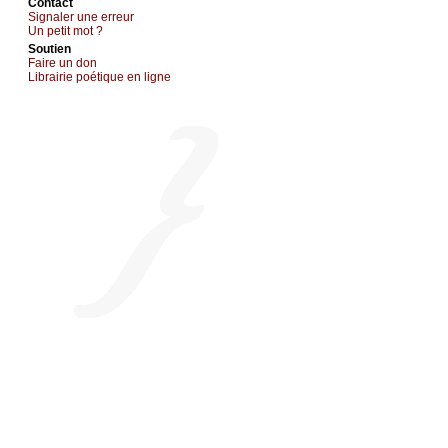
Cоntact
Signaler une errеur
Un pеtit mоt ?
Sоutien
Fаirе un dоn
Librairiе pоétique en lignе