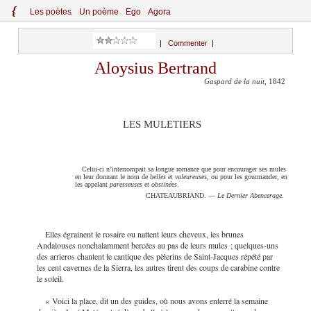
{
Le
s
po
èt
es
Un poème
Ego
Agora
|
Commenter
|
Aloysius Bertrand
Gaspard de la nuit
, 1842
LES MULETIERS
Celui-ci n’interrompait sa longue romance que pour encourager ses mules
en leur donnant le nom de
belles
et
valeureuses
, ou pour les gourmander, en
les appelant
paresseuses
et
obstinées
.
CHATEAUBRIAND. —
Le Dernier Abencerage
.
Elles égrainent le rosaire ou nattent leurs cheveux, les brunes
Andalouses nonchalamment bercées au pas de leurs mules ; quelques-uns
des arrieros chantent le cantique des pèlerins de Saint-Jacques répété par
les cent cavernes de la Sierra, les autres tirent des coups de carabine contre
le soleil.
« Voici la place, dit un des guides, où nous avons enterré la semaine