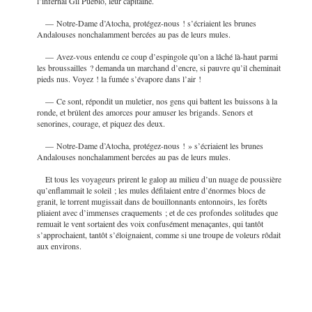
l’infernal Gil Pueblo, leur capitaine.
— Notre-Dame d’Atocha, protégez-nous ! s’écriaient les brunes
Andalouses nonchalamment bercées au pas de leurs mules.
— Avez-vous entendu ce coup d’espingole qu’on a lâché là-haut parmi
les broussailles ? demanda un marchand d’encre, si pauvre qu’il cheminait
pieds nus. Voyez ! la fumée s’évapore dans l’air !
— Ce sont, répondit un muletier, nos gens qui battent les buissons à la
ronde, et brûlent des amorces pour amuser les brigands. Senors et
senorines, courage, et piquez des deux.
— Notre-Dame d’Atocha, protégez-nous ! » s’écriaient les brunes
Andalouses nonchalamment bercées au pas de leurs mules.
Et tous les voyageurs prirent le galop au milieu d’un nuage de poussière
qu’enflammait le soleil ; les mules défilaient entre d’énormes blocs de
granit, le torrent mugissait dans de bouillonnants entonnoirs, les forêts
pliaient avec d’immenses craquements ; et de ces profondes solitudes que
remuait le vent sortaient des voix confusément menaçantes, qui tantôt
s’approchaient, tantôt s’éloignaient, comme si une troupe de voleurs rôdait
aux environs.