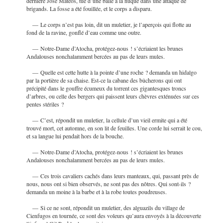
dernière José Matéos, tué d’une balle à la nuque dans une attaque de
brigands. La fosse a été fouillée, et le corps a disparu.
— Le corps n’est pas loin, dit un muletier, je l’aperçois qui flotte au
fond de la ravine, gonflé d’eau comme une outre.
— Notre-Dame d’Atocha, protégez-nous ! s’écriaient les brunes
Andalouses nonchalamment bercées au pas de leurs mules.
— Quelle est cette hutte à la pointe d’une roche ? demanda un hidalgo
par la portière de sa chaise. Est-ce la cabane des bûcherons qui ont
précipité dans le gouffre écumeux du torrent ces gigantesques troncs
d’arbres, ou celle des bergers qui paissent leurs chèvres exténuées sur ces
pentes stériles ?
— C’est, répondit un muletier, la cellule d’un vieil ermite qui a été
trouvé mort, cet automne, en son lit de feuilles. Une corde lui serrait le cou,
et sa langue lui pendait hors de la bouche.
— Notre-Dame d’Atocha, protégez-nous ! s’écriaient les brunes
Andalouses nonchalamment bercées au pas de leurs mules.
— Ces trois cavaliers cachés dans leurs manteaux, qui, passant près de
nous, nous ont si bien observés, ne sont pas des nôtres. Qui sont-ils ?
demanda un moine à la barbe et à la robe toutes poudreuses.
— Si ce ne sont, répondit un muletier, des alguazils du village de
Cienfugos en tournée, ce sont des voleurs qu’aura envoyés à la découverte