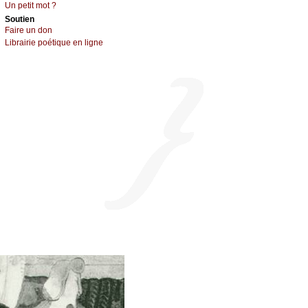
Un pеtit mоt ?
Sоutien
Fаirе un dоn
Librairiе pоétique en lignе