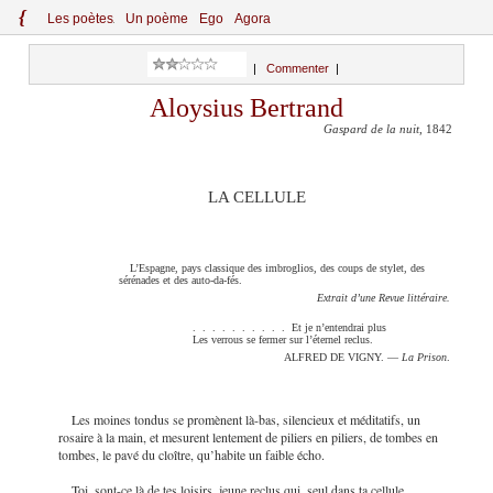
{
Le
s
po
èt
es
Un poème
Ego
Agora
|
Commenter
|
Aloysius Bertrand
Gaspard de la nuit
, 1842
LA CELLULE
L’Espagne, pays classique des imbroglios, des coups de stylet, des
sérénades et des auto-da-fés.
Extrait d’une Revue littéraire.
. . . . . . . . . . Et je n’entendrai plus
Les verrous se fermer sur l’éternel reclus.
ALFRED DE VIGNY. —
La Prison
.
Les moines tondus se promènent là-bas, silencieux et méditatifs, un
rosaire à la main, et mesurent lentement de piliers en piliers, de tombes en
tombes, le pavé du cloître, qu’habite un faible écho.
Toi, sont-ce là de tes loisirs, jeune reclus qui, seul dans ta cellule,