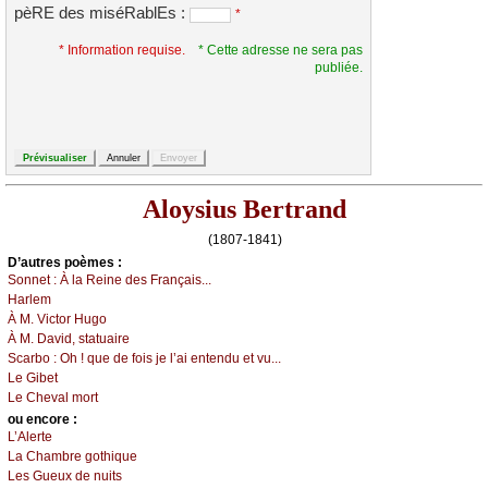
pèRE des miséRablEs :
*
* Information requise.
* Cette adresse ne sera pas
publiée.
Aloysius Bertrand
(1807-1841)
D’autrеs pоèmеs :
Sоnnеt :
À lа Rеinе dеs Frаnçаis...
Hаrlеm
À Μ. Viсtоr Hugо
À Μ. Dаvid, stаtuаirе
Sсаrbо :
Οh ! quе dе fоis је l’аi еntеndu еt vu...
Lе Gibеt
Lе Сhеvаl mоrt
оu еncоrе :
L’Αlеrtе
Lа Сhаmbrе gоthiquе
Lеs Guеuх dе nuits