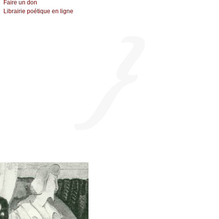
Fаirе un dоn
Librairiе pоétique en lignе