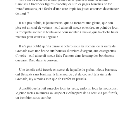
t’amuses à tracer des figures diaboliques sur les pages blanches de ton
livre d’oraisons, et à farder d’une ocre impie les joues osseuses de cette tête
de mort ?
Il n’a pas oublié, le jeune reclus, que sa mère est une gitana, que son
père est un chef de voleurs ; et il aimerait mieux entendre, au point du jour,
la trompette sonner le boute-selle pour monter à cheval, que la
cloche tinter
matines pour courir à l’église !
Il n’a pas oublié qu’il a dansé le boléro sous les rochers de la sierre de
Grenade avec une brune aux boucles d’oreilles d’argent, aux castagnettes
d’ivoire ; et il aimerait mieux faire l’amour dans le camp des bohémiens
que prier Dieu dans le couvent.
Une échelle a été tressée en secret de la paille du grabat ; deux barreaux
ont été sciés sans bruit par la lime sourde ; et du couvent à la sierra de
Grenade, il y a moins loin que de l’enfer au paradis.
Aussitôt que la nuit aura clos tous les yeux, endormi tous les soupçons,
le jeune reclus rallumera sa lampe et s’échappera de sa cellule à pas furtifs,
un tromblon sous sa robe.