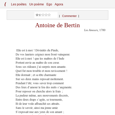
{
Le
s
po
èt
es
Un poème
Ego
Agora
|
Commenter
|
Antoine de Bertin
Les Amours
, 1780
Elle est à moi ! Divinités du Pinde,
De vos lauriers ceignez mon front vainqueur.
Elle est à moi ! que les maîtres de l’Inde
Portent envie au maître de son cœur.
Sous ses rideaux j’ai surpris mon amante.
Quel fut mon trouble et mon ravissement !
Elle dormait ; et sa tête charmante
Sur ses deux mains reposait mollement.
Pendant l’été, vous savez trop comment
Des feux d’amour le feu des nuits s’augmente.
Pour reposer on cherche alors le frais ;
La pudeur même, aux mouvements discrets,
Entre deux draps s’agite, se tourmente,
Et de leur voile affranchit ses attraits.
Sans le savoir, ainsi ma jeune amie
S’exposait nue aux yeux de son amant ;