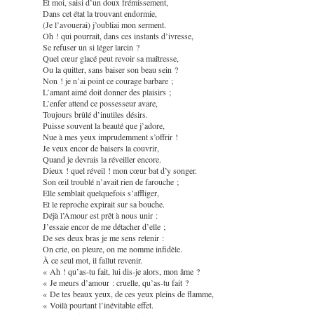
Et moi, saisi d’un doux frémissement,
Dans cet état la trouvant endormie,
(Je l’avouerai) j’oubliai mon serment.
Oh ! qui pourrait, dans ces instants d’ivresse,
Se refuser un si léger larcin ?
Quel cœur glacé peut revoir sa maîtresse,
Ou la quitter, sans baiser son beau sein ?
Non ! je n’ai point ce courage barbare ;
L’amant aimé doit donner des plaisirs ;
L’enfer attend ce possesseur avare,
Toujours brûlé d’inutiles désirs.
Puisse souvent la beauté que j’adore,
Nue à mes yeux imprudemment s’offrir !
Je veux encor de baisers la couvrir,
Quand je devrais la réveiller encore.
Dieux ! quel réveil ! mon cœur bat d’y songer.
Son œil troublé n’avait rien de farouche ;
Elle semblait quelquefois s’affliger,
Et le reproche expirait sur sa bouche.
Déjà l’Amour est prêt à nous unir :
J’essaie encor de me détacher d’elle ;
De ses deux bras je me sens retenir :
On crie, on pleure, on me nomme infidèle.
À ce seul mot, il fallut revenir.
« Ah ! qu’as-tu fait, lui dis-je alors, mon âme ?
« Je meurs d’amour : cruelle, qu’as-tu fait ?
« De tes beaux yeux, de ces yeux pleins de flamme,
« Voilà pourtant l’inévitable effet.