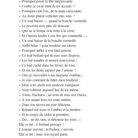
« Pourquoi poser ta tête languissante
« Contre ce cœur ému de tes accents ?
« Pourquoi cent fois, de ta main caressante,
« Au doux plaisir solliciter mes sens ?
« Un seul baiser — quand ta bouche vermeille
« Le poserait avec plus de douceur
« Que ne le donne et le frère à la sœur,
« Et l’époux tendre à son fils qui sommeille —
« Un seul baiser de ta bouche vermeille
« Suffit hélas ! pour troubler ma raison.
« Pourquoi mêler à son fatal poison
« Ce trait brûlant qui de mes sens dispose,
« Les fait renaître et mourir tour-à-tour ;
« Ce trait caché dans tes lèvres de rose,
« Et sur tes dents aiguisé par l’amour ?
« Oui, je succombe à ma langueur extrême ;
« Je suis contraint de hâter mon bonheur :
« Mais à tes pieds ton modeste vainqueur
« Veut t’obtenir aujourd’hui de toi-même.
« Viens, Eucharis ; au nom de tous nos Dieux,
« À ton amant livre-toi toute entière.
« Dans ton alcove un jour délicieux
« Répand sur nous et l’ombre et la lumière :
« Si tu rougis de céder la première,
« Dis... ne dis rien, et détourne les yeux. »
Elle se tut : ô fortuné présage !
L’Amour survint ; la Pudeur s’envola.
Elle se tut ; mais son regard parla.