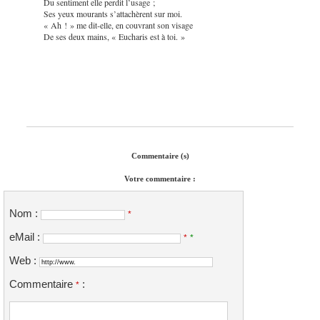
Du sentiment elle perdit l’usage ;
Ses yeux mourants s’attachèrent sur moi.
« Ah ! » me dit-elle, en couvrant son visage
De ses deux mains, « Eucharis est à toi. »
Commentaire (s)
Votre commentaire :
Nom :
*
eMail :
*
*
Web :
Commentaire
:
*