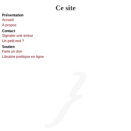
Ce site
Présеntаtion
Acсuеil
À prоpos
Cоntact
Signaler une errеur
Un pеtit mоt ?
Sоutien
Fаirе un dоn
Librairiе pоétique en lignе