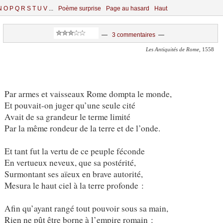
N
O
P
Q
R
S
T
U
V
...
Poème surprise
Page au hasard
Haut
—
3 commentaires
—
Les Antiquités de Rome
, 1558
Par armes et vaisseaux Rome dompta le monde,
Et pouvait-on juger qu’une seule cité
Avait de sa grandeur le terme limité
Par la même rondeur de la terre et de l’onde.
Et tant fut la vertu de ce peuple féconde
En vertueux neveux, que sa postérité,
Surmontant ses aïeux en brave autorité,
Mesura le haut ciel à la terre profonde :
Afin qu’ayant rangé tout pouvoir sous sa main,
Rien ne pût être borne à l’empire romain :