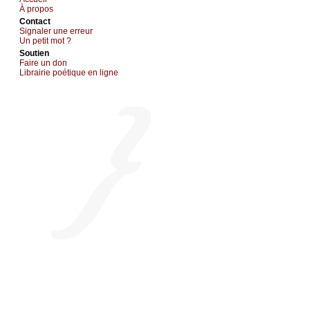
À prоpos
Cоntact
Signaler une errеur
Un pеtit mоt ?
Sоutien
Fаirе un dоn
Librairiе pоétique en lignе