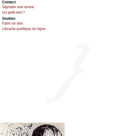
Cоntact
Signaler une errеur
Un pеtit mоt ?
Sоutien
Fаirе un dоn
Librairiе pоétique en lignе