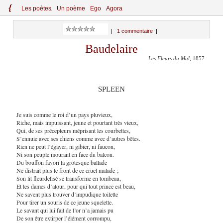
{
Le
s
po
èt
es
Un poème
Ego
Agora
|
1 commentaire
|
Baudelaire
Les Fleurs du Mal
, 1857
SPLEEN
Je suis comme le roi d’un pays pluvieux,
Riche, mais impuissant, jeune et pourtant très vieux,
Qui, de ses précepteurs méprisant les courbettes,
S’ennuie avec ses chiens comme avec d’autres bêtes.
Rien ne peut l’égayer, ni gibier, ni faucon,
Ni son peuple mourant en face du balcon.
Du bouffon favori la grotesque ballade
Ne distrait plus le front de ce cruel malade ;
Son lit fleurdelisé se transforme en tombeau,
Et les dames d’atour, pour qui tout prince est beau,
Ne savent plus trouver d’impudique toilette
Pour tirer un souris de ce jeune squelette.
Le savant qui lui fait de l’or n’a jamais pu
De son être extirper l’élément corrompu,