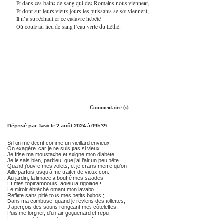
Et dans ces bains de sang qui des Romains nous viennent,
Et dont sur leurs vieux jours les puissants se souviennent,
Il n’a su réchauffer ce cadavre hébété
Où coule au lieu de sang l’eau verte du Léthé.
Commentaire (s)
Déposé par
Jadis
le 2 août 2024 à 09h39
Si l’on me décrit comme un vieillard envieux,
On exagère, car je ne suis pas si vieux :
Je frise ma moustache et soigne mon diabète.
Je le sais bien, parbleu, que j’ai l’air un peu bête
Quand j’ouvre mes volets, et je crains même qu’on
Aille parfois jusqu’à me traiter de vieux con.
Au jardin, la limace a bouffé mes salades
Et mes topinambours, adieu la rigolade !
Le miroir ébréché ornant mon lavabo
Reflète sans pitié tous mes petits bobos ;
Dans ma cambuse, quand je reviens des toilettes,
J’aperçois des souris rongeant mes côtelettes,
Puis me lorgner, d’un air goguenard et repu.