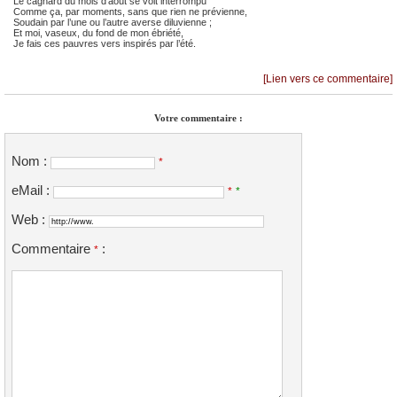
Le cagnard du mois d’août se voit interrompu
Comme ça, par moments, sans que rien ne prévienne,
Soudain par l’une ou l’autre averse diluvienne ;
Et moi, vaseux, du fond de mon ébriété,
Je fais ces pauvres vers inspirés par l’été.
[Lien vers ce commentaire]
Votre commentaire :
Nom :
*
eMail :
*
*
Web :
Commentaire
:
*