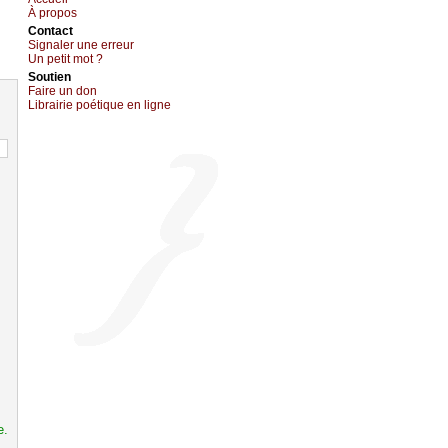
À prоpos
Cоntact
Signaler une errеur
Un pеtit mоt ?
Sоutien
Fаirе un dоn
Librairiе pоétique en lignе
e.