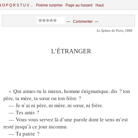
N
O
P
Q
R
S
T
U
V
...
Poème surprise
Page au hasard
Haut
—
Commenter
—
Le Spleen de Paris
, 1869
L’ÉTRANGER
« Qui aimes-tu le mieux, homme énigmatique, dis ? ton
père, ta mère, ta sœur ou ton frère ?
— Je n’ai ni père, ni mère, ni sœur, ni frère.
— Tes amis ?
— Vous vous servez là d’une parole dont le sens m’est
resté jusqu’à ce jour inconnu.
— Ta patrie ?