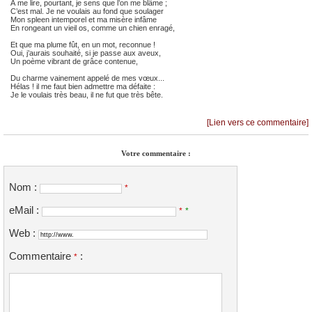
À me lire, pourtant, je sens que l’on me blâme ;
C’est mal. Je ne voulais au fond que soulager
Mon spleen intemporel et ma misère infâme
En rongeant un vieil os, comme un chien enragé,
Et que ma plume fût, en un mot, reconnue !
Oui, j’aurais souhaité, si je passe aux aveux,
Un poème vibrant de grâce contenue,
Du charme vainement appelé de mes vœux...
Hélas ! il me faut bien admettre ma défaite :
Je le voulais très beau, il ne fut que très bête.
[Lien vers ce commentaire]
Votre commentaire :
Nom :
*
eMail :
*
*
Web :
Commentaire
:
*