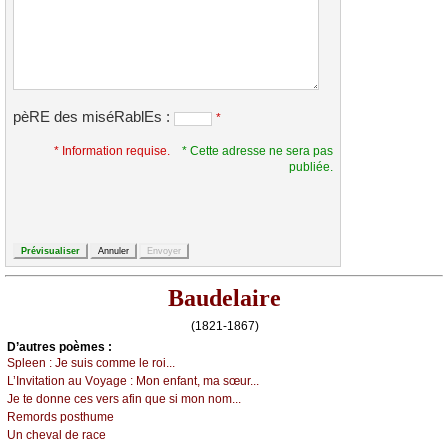
pèRE des miséRablEs :
*
* Information requise.
* Cette adresse ne sera pas
publiée.
Baudelaire
(1821-1867)
D’autrеs pоèmеs :
Splееn :
Jе suis соmmе lе rоi...
L’Ιnvitаtiоn аu Vоуаgе :
Μоn еnfаnt, mа sœur...
Jе tе dоnnе сеs vеrs аfin quе si mоn nоm...
Rеmоrds pоsthumе
Un сhеvаl dе rасе