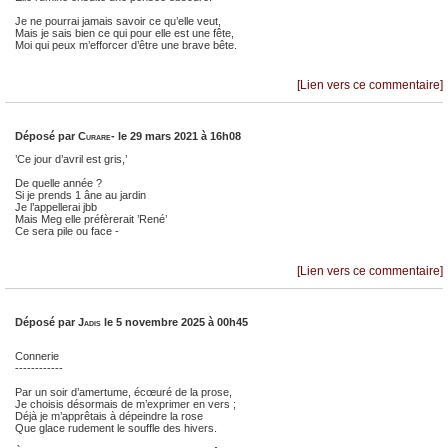
Je ne pourrai jamais savoir ce qu’elle veut,
Mais je sais bien ce qui pour elle est une fête,
Moi qui peux m’efforcer d’être une brave bête.
[Lien vers ce commentaire]
Déposé par
Curare-
le 29 mars 2021 à 16h08
’Ce jour d’avril est gris,’
De quelle année ?
Si je prends 1 âne au jardin
Je l’appellerai jbb
Mais Meg elle préfèrerait ’René’
Ce sera pile ou face -
[Lien vers ce commentaire]
Déposé par
Jadis
le 5 novembre 2025 à 00h45
Connerie
------------
Par un soir d’amertume, écœuré de la prose,
Je choisis désormais de m’exprimer en vers ;
Déjà je m’apprêtais à dépeindre la rose
Que glace rudement le souffle des hivers.