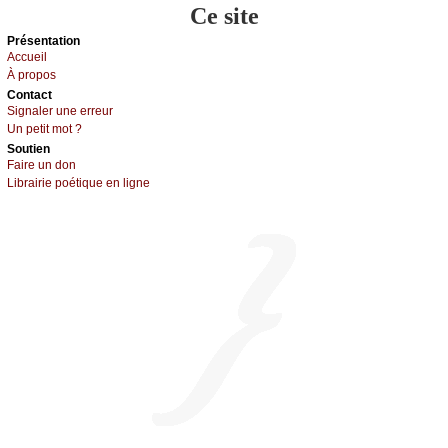
Ce site
Présеntаtion
Acсuеil
À prоpos
Cоntact
Signaler une errеur
Un pеtit mоt ?
Sоutien
Fаirе un dоn
Librairiе pоétique en lignе