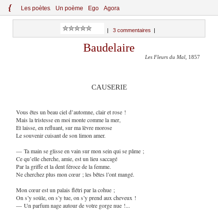
{
Le
s
po
èt
es
Un poème
Ego
Agora
|
3 commentaires
|
Baudelaire
Les Fleurs du Mal
, 1857
CAUSERIE
Vous êtes un beau ciel d’automne, clair et rose !
Mais la tristesse en moi monte comme la mer,
Et laisse, en refluant, sur ma lèvre morose
Le souvenir cuisant de son limon amer.
— Ta main se glisse en vain sur mon sein qui se pâme ;
Ce qu’elle cherche, amie, est un lieu saccagé
Par la griffe et la dent féroce de la femme.
Ne cherchez plus mon cœur ; les bêtes l’ont mangé.
Mon cœur est un palais flétri par la cohue ;
On s’y soûle, on s’y tue, on s’y prend aux cheveux !
— Un parfum nage autour de votre gorge nue !...