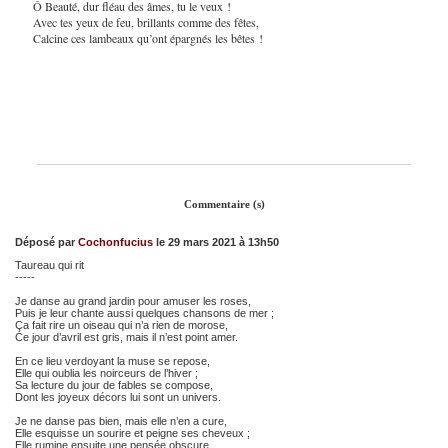
Ô Beauté, dur fléau des âmes, tu le veux !
Avec tes yeux de feu, brillants comme des fêtes,
Calcine ces lambeaux qu’ont épargnés les bêtes !
Commentaire (s)
Déposé par
Cochonfucius
le 29 mars 2021 à 13h50
Taureau qui rit
-----
Je danse au grand jardin pour amuser les roses,
Puis je leur chante aussi quelques chansons de mer ;
Ça fait rire un oiseau qui n’a rien de morose,
Ce jour d’avril est gris, mais il n’est point amer.
En ce lieu verdoyant la muse se repose,
Elle qui oublia les noirceurs de l’hiver ;
Sa lecture du jour de fables se compose,
Dont les joyeux décors lui sont un univers.
Je ne danse pas bien, mais elle n’en a cure,
Elle esquisse un sourire et peigne ses cheveux ;
Elle rumine ensuite une pensée obscure.