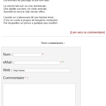
Lui donnant au passage un joli nom latin.
La cloche fait ouïr sa voix dominicale ;
Une abeille survient, en visite amicale,
Aussitôt lui sera le clair nectar offert.
L’avette en s’abreuvant dit une histoire leste ;
C’est un conte à propos de bergères modestes
Par lesquelles un prince a quelque peu souffert.
[Lien vers ce commentaire]
Votre commentaire :
Nom :
*
eMail :
*
*
Web :
Commentaire
:
*