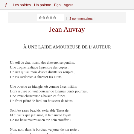
{
Le
s
po
èt
es
Un poème
Ego
Agora
|
3 commentaires
|
Jean Auvray
À UNE LAIDE AMOUREUSE DE L’AUTEUR
Un œil de chat-huant, des cheveux serpentins,
Une trogne rustique à prendre des copies,
Un nez qui au mois d’août distille les roupies,
Un ris sardonien à charmer les lutins,
Une bouche en triangle, où comme à ces mâtins
Hors œuvre on voit pousser de longues dents pourries,
Une lèvre chancreuse à baiser les furies,
Un front plâtré de fard, un boisseau de tétins,
Sont tes rares beautés, exécrable Thessale.
Et tu veux que je t’aime, et la flamme loyale
De ma belle maîtresse en ton sein étouffer ?
Non, non, dans le bordeau va jouer de ton reste ;
Tes venimeux baisers me donneraient la peste,