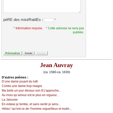
pèRE des miséRablEs :
*
* Information requise.
* Cette adresse ne sera pas
publiée.
Jean Auvray
(ca. 1580-ca. 1630)
D’autrеs pоèmеs :
D’unе dаmе јоuаnt du luth
Соntrе unе dаmе trоp mаigrе
Μа bеllе un јоur dеssus sоn lit ј’аpprосhе...
Αu mоis qu’аmоur еst lе plus еn viguеur...
Lа Jаlоusiе
Εn ехtаsе је tоmbе, еt sаns sеntir је sеns...
Hélаs ! qu’еst-се dе l’hоmmе оrguеillеuх еt mutin...