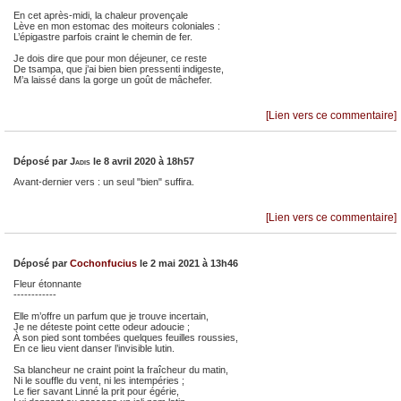
En cet après-midi, la chaleur provençale
Lève en mon estomac des moiteurs coloniales :
L’épigastre parfois craint le chemin de fer.
Je dois dire que pour mon déjeuner, ce reste
De tsampa, que j’ai bien bien pressenti indigeste,
M’a laissé dans la gorge un goût de mâchefer.
[Lien vers ce commentaire]
Déposé par
Jadis
le 8 avril 2020 à 18h57
Avant-dernier vers : un seul "bien" suffira.
[Lien vers ce commentaire]
Déposé par
Cochonfucius
le 2 mai 2021 à 13h46
Fleur étonnante
------------
Elle m’offre un parfum que je trouve incertain,
Je ne déteste point cette odeur adoucie ;
À son pied sont tombées quelques feuilles roussies,
En ce lieu vient danser l’invisible lutin.
Sa blancheur ne craint point la fraîcheur du matin,
Ni le souffle du vent, ni les intempéries ;
Le fier savant Linné la prit pour égérie,