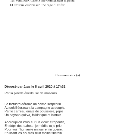
Et croirais embrasser une rage d’Enfer.
Commentaire (s)
Déposé par
Jadis
le 8 avril 2020 à 17h32
Par la pinède éveilleuse de moiteurs
-------------------------------------------------
Le tortillard déroule un calme serpentin
Au soleil écrasant la campagne assoupie.
Par le carreau ouaté de poussière, j’épie
Un paysan qui va, folklorique et lointain.
Accroupi en lotus sur un vieux strapontin,
En dépit des cahots, je médite et je prie
Pour voir l’humanité un jour enfin guérie,
En lisant les soutras d’un moine tibétain.