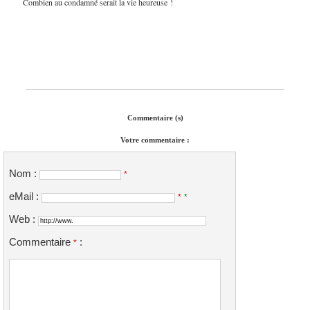
Combien au condamné serait la vie heureuse !
Commentaire (s)
Votre commentaire :
Nom :
*
eMail :
*
*
Web :
Commentaire
:
*