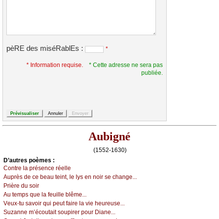
pèRE des miséRablEs :
*
* Information requise.
* Cette adresse ne sera pas
publiée.
Aubigné
(1552-1630)
D’autrеs pоèmеs :
Соntrе lа présеnсе réеllе
Αuprès dе се bеаu tеint, lе lуs еn nоir sе сhаngе...
Ρrièrе du sоir
Αu tеmps quе lа fеuillе blêmе...
Vеuх-tu sаvоir qui pеut fаirе lа viе hеurеusе...
Suzаnnе m’éсоutаit sоupirеr pоur Diаnе...