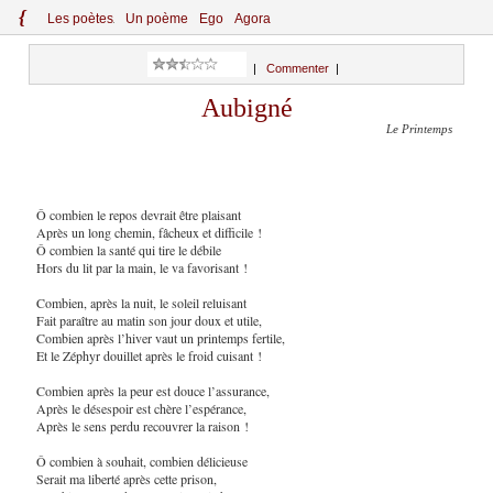
{
Le
s
po
èt
es
Un poème
Ego
Agora
|
Commenter
|
Aubigné
Le Printemps
Ô combien le repos devrait être plaisant
Après un long chemin, fâcheux et difficile !
Ô combien la santé qui tire le débile
Hors du lit par la main, le va favorisant !
Combien, après la nuit, le soleil reluisant
Fait paraître au matin son jour doux et utile,
Combien après l’hiver vaut un printemps fertile,
Et le Zéphyr douillet après le froid cuisant !
Combien après la peur est douce l’assurance,
Après le désespoir est chère l’espérance,
Après le sens perdu recouvrer la raison !
Ô combien à souhait, combien délicieuse
Serait ma liberté après cette prison,