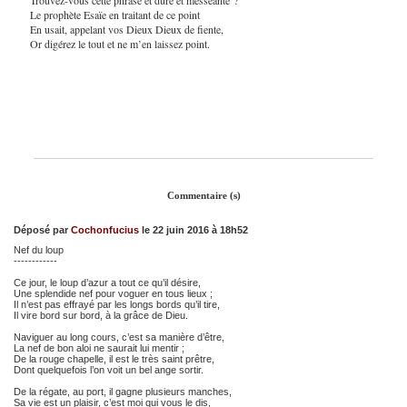
Le prophète Esaïe en traitant de ce point
En usait, appelant vos Dieux Dieux de fiente,
Or digérez le tout et ne m’en laissez point.
Commentaire (s)
Déposé par
Cochonfucius
le 22 juin 2016 à 18h52
Nef du loup
------------
Ce jour, le loup d’azur a tout ce qu’il désire,
Une splendide nef pour voguer en tous lieux ;
Il n’est pas effrayé par les longs bords qu’il tire,
Il vire bord sur bord, à la grâce de Dieu.
Naviguer au long cours, c’est sa manière d’être,
La nef de bon aloi ne saurait lui mentir ;
De la rouge chapelle, il est le très saint prêtre,
Dont quelquefois l’on voit un bel ange sortir.
De la régate, au port, il gagne plusieurs manches,
Sa vie est un plaisir, c’est moi qui vous le dis,