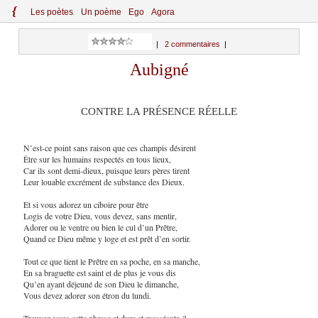
{
Le
s
po
èt
es
Un poème
Ego
Agora
|
2 commentaires
|
Aubigné
CONTRE LA PRÉSENCE RÉELLE
N’est-ce point sans raison que ces champis désirent
Être sur les humains respectés en tous lieux,
Car ils sont demi-dieux, puisque leurs pères tirent
Leur louable excrément de substance des Dieux.
Et si vous adorez un ciboire pour être
Logis de votre Dieu, vous devez, sans mentir,
Adorer ou le ventre ou bien le cul d’un Prêtre,
Quand ce Dieu même y loge et est prêt d’en sortir.
Tout ce que tient le Prêtre en sa poche, en sa manche,
En sa braguette est saint et de plus je vous dis
Qu’en ayant déjeuné de son Dieu le dimanche,
Vous devez adorer son étron du lundi.
Trouvez-vous cette phrase et dure et messéante ?