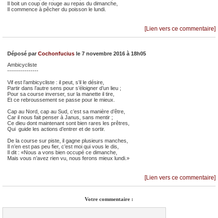
Il boit un coup de rouge au repas du dimanche,
Il commence à pêcher du poisson le lundi.
[Lien vers ce commentaire]
Déposé par
Cochonfucius
le 7 novembre 2016 à 18h05
Ambicycliste
----------------
Vif est l’ambicycliste : il peut, s’il le désire,
Partir dans l’autre sens pour s’éloigner d’un lieu ;
Pour sa course inverser, sur la manette il tire,
Et ce rebroussement se passe pour le mieux.
Cap au Nord, cap au Sud, c’est sa manière d’être,
Car il nous fait penser à Janus, sans mentir ;
Ce dieu dont maintenant sont bien rares les prêtres,
Qui guide les actions d’entrer et de sortir.
De la course sur piste, il gagne plusieurs manches,
Il n’en est pas peu fier, c’est moi qui vous le dis,
Il dit : «Nous a vons bien occupé ce dimanche,
Mais vous n’avez rien vu, nous ferons mieux lundi.»
[Lien vers ce commentaire]
Votre commentaire :