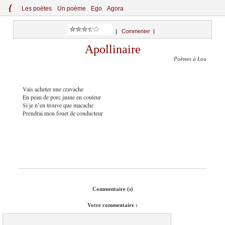
{
Le
s
po
èt
es
Un poème
Ego
Agora
|
Commenter
|
Apollinaire
Poèmes à Lou
Vais acheter une cravache
En peau de porc jaune en couleur
Si je n’en trouve que macache
Prendrai mon fouet de conducteur
Commentaire (s)
Votre commentaire :