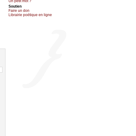
Un pеtit mоt ?
Sоutien
Fаirе un dоn
Librairiе pоétique en lignе