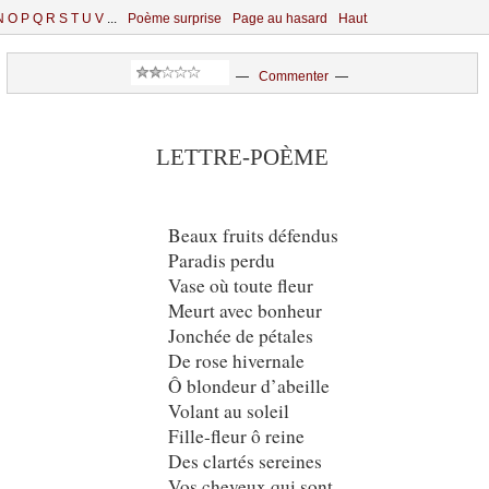
N
O
P
Q
R
S
T
U
V
...
Poème surprise
Page au hasard
Haut
—
Commenter
—
LETTRE-POÈME
Beaux fruits défendus
Paradis perdu
Vase où toute fleur
Meurt avec bonheur
Jonchée de pétales
De rose hivernale
Ô blondeur d’abeille
Volant au soleil
Fille-fleur ô reine
Des clartés sereines
Vos cheveux qui sont