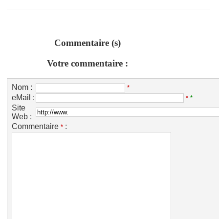
Commentaire (s)
Votre commentaire :
Nom :
*
eMail :
*
*
Site
Web :
Commentaire
:
*