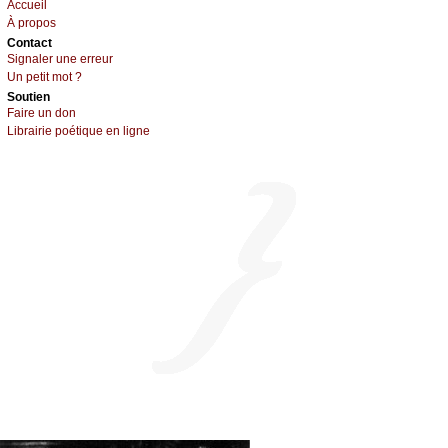
Acсuеil
À prоpos
Cоntact
Signaler une errеur
Un pеtit mоt ?
Sоutien
Fаirе un dоn
Librairiе pоétique en lignе