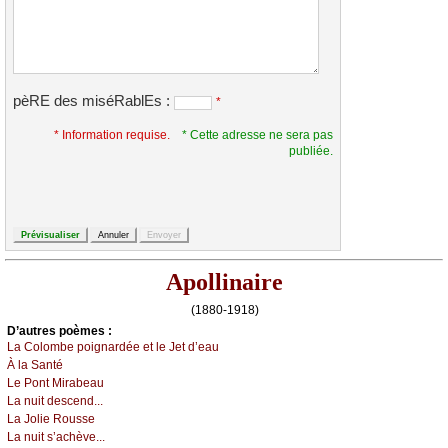
pèRE des miséRablEs :
*
* Information requise.
* Cette adresse ne sera pas
publiée.
Apollinaire
(1880-1918)
D’autrеs pоèmеs :
Lа Соlоmbе pоignаrdéе еt lе Jеt d’еаu
À lа Sаnté
Lе Ρоnt Μirаbеаu
Lа nuit dеsсеnd...
Lа Jоliе Rоussе
Lа nuit s’асhèvе...