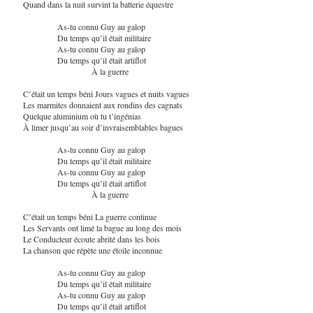
Quand dans la nuit survint la batterie équestre
As-tu connu Guy au galop
Du temps qu’il était militaire
As-tu connu Guy au galop
Du temps qu’il était artiflot
À la guerre
C’était un temps béni Jours vagues et nuits vagues
Les marmites donnaient aux rondins des cagnats
Quelque aluminium où tu t’ingénias
À limer jusqu’au soir d’invraisemblables bagues
As-tu connu Guy au galop
Du temps qu’il était militaire
As-tu connu Guy au galop
Du temps qu’il était artiflot
À la guerre
C’était un temps béni La guerre continue
Les Servants ont limé la bague au long des mois
Le Conducteur écoute abrité dans les bois
La chanson que répète une étoile inconnue
As-tu connu Guy au galop
Du temps qu’il était militaire
As-tu connu Guy au galop
Du temps qu’il était artiflot