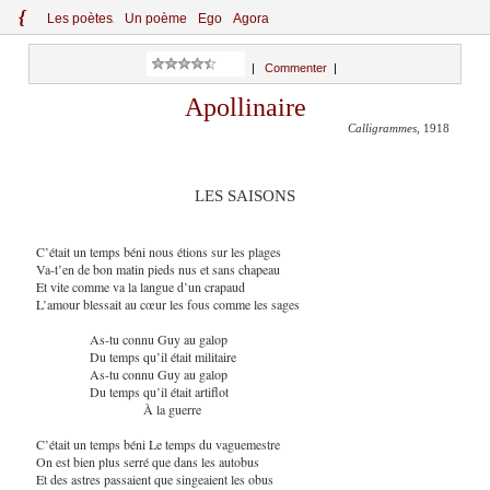
{
Le
s
po
èt
es
Un poème
Ego
Agora
|
Commenter
|
Apollinaire
Calligrammes
, 1918
LES SAISONS
C’était un temps béni nous étions sur les plages
Va-t’en de bon matin pieds nus et sans chapeau
Et vite comme va la langue d’un crapaud
L’amour blessait au cœur les fous comme les sages
As-tu connu Guy au galop
Du temps qu’il était militaire
As-tu connu Guy au galop
Du temps qu’il était artiflot
À la guerre
C’était un temps béni Le temps du vaguemestre
On est bien plus serré que dans les autobus
Et des astres passaient que singeaient les obus