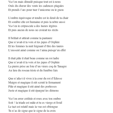
Va-t’en mais dénudé puisque tout est à nous
Ouïs du chœur des vents les cadences plagales
Et prends l’arc pour tuer l’unicorne ou le gnou
L’ombre équivoque et tendre est le deuil de ta chair
Et sombre elle est humaine et puis la nôtre aussi
Va-t’en le crépuscule a des lueurs légères
Et puis aucun de nous ne croirait tes récits
Il brillait et attirait comme la pantaure
Que n’avait-il la voix et les jupes d’Orphée
Et les femmes la nuit feignant d’être des taures
L’eussent aimé comme on l’aima puisqu’en effet
Il était pâle il était beau comme un roi ladre
Que n’avait-il la voix et les jupes d’Orphée
La pierre prise au foie d’un vieux coq de Tanagre
Au lieu du roseau triste et du funèbre faix
Que n’alla-t-il vivre à la cour du roi d’Édesse
Maigre et magique il eût scruté le firmament
Pâle et magique il eût aimé des poétesses
Juste et magique il eût épargné les démons
Va-t’en errer crédule et roux avec ton ombre
Soit ! la triade est mâle et tu es vierge et froid
Le tact est relatif mais la vue est oblongue
Tu n’as de signe que le signe de la croix