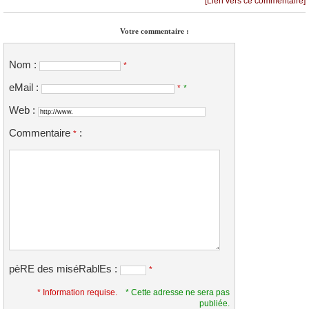
[Lien vers ce commentaire]
Votre commentaire :
Nom :
*
eMail :
*
*
Web :
Commentaire
:
*
pèRE des miséRablEs :
*
* Information requise.
* Cette adresse ne sera pas
publiée.