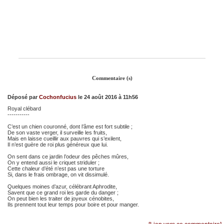
Commentaire (s)
Déposé par
Cochonfucius
le 24 août 2016 à 11h56
Royal clébard
-----------
C’est un chien couronné, dont l’âme est fort subtile ;
De son vaste verger, il surveille les fruits,
Mais en laisse cueillir aux pauvres qui s’exilent,
Il n’est guère de roi plus généreux que lui.
On sent dans ce jardin l’odeur des pêches mûres,
On y entend aussi le criquet striduler ;
Cette chaleur d’été n’est pas une torture
Si, dans le frais ombrage, on vit dissimulé.
Quelques moines d’azur, célébrant Aphrodite,
Savent que ce grand roi les garde du danger ;
On peut bien les traiter de joyeux cénobites,
Ils prennent tout leur temps pour boire et pour manger.