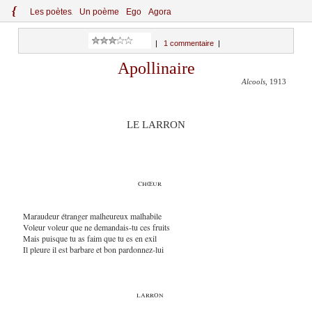
{
Le
s
po
èt
es
Un poème
Ego
Agora
|
1 commentaire
|
Apollinaire
Alcools
, 1913
LE LARRON
chœur
Maraudeur étranger malheureux malhabile
Voleur voleur que ne demandais-tu ces fruits
Mais puisque tu as faim que tu es en exil
Il pleure il est barbare et bon pardonnez-lui
larron