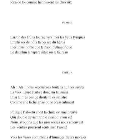
Rira de toi comme hennissent les chevaux
femme
Larron des fruits tourne vers moi tes yeux lyriques
Emplissez de noix la besace du héros
Il est plus noble que le paon pythagorique
Le dauphin la vipère mâle ou le taureau
chœur
Ah ! Ah ! nous secouerons toute la nuit les sistres
La voix ligure était-ce donc un talisman
Et si tu n’es pas de droite tu es sinistre
Comme une tache grise ou le pressentiment
Puisque l’absolu choit la chute est une preuve
Qui double devient triple avant d’avoir été
Nous avouons que les grossesses nous émeuvent
Les ventres pourront seuls nier l’aséité
Vois les vases sont pleins d’humides fleurs morales