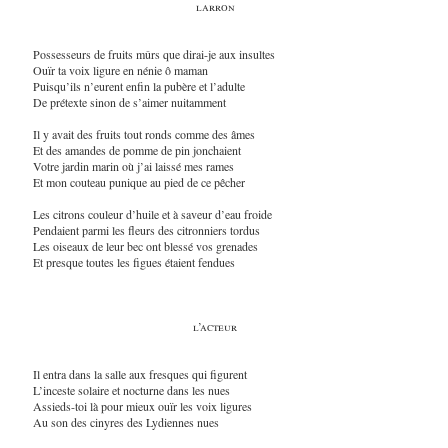
larron
Possesseurs de fruits mûrs que dirai-je aux insultes
Ouïr ta voix ligure en nénie ô maman
Puisqu’ils n’eurent enfin la pubère et l’adulte
De prétexte sinon de s’aimer nuitamment
Il y avait des fruits tout ronds comme des âmes
Et des amandes de pomme de pin jonchaient
Votre jardin marin où j’ai laissé mes rames
Et mon couteau punique au pied de ce pêcher
Les citrons couleur d’huile et à saveur d’eau froide
Pendaient parmi les fleurs des citronniers tordus
Les oiseaux de leur bec ont blessé vos grenades
Et presque toutes les figues étaient fendues
l’acteur
Il entra dans la salle aux fresques qui figurent
L’inceste solaire et nocturne dans les nues
Assieds-toi là pour mieux ouïr les voix ligures
Au son des cinyres des Lydiennes nues