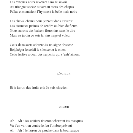
Les évêques noirs révérant sans le savoir
Au triangle isocèle ouvert au mors des chapes
Pallas et chantaient l’hymne à la belle mais noire
Les chevaucheurs nous jetèrent dans l’avenir
Les alcancies pleines de cendre ou bien de fleurs
Nous aurons des baisers florentins sans le dire
Mais au jardin ce soir tu vins sage et voleur
Ceux de ta secte adorent-ils un signe obscène
Belphégor le soleil le silence ou le chien
Cette furtive ardeur des serpents qui s’entr’aiment
l’acteur
Et le larron des fruits cria Je suis chrétien
chœur
Ah ! Ah ! les colliers tinteront cherront les masques
Va-t’en va-t’en contre le feu l’ombre prévaut
Ah ! Ah ! le larron de gauche dans la bourrasque