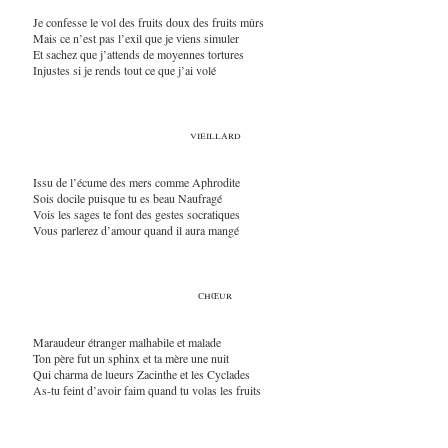
Je confesse le vol des fruits doux des fruits mûrs
Mais ce n’est pas l’exil que je viens simuler
Et sachez que j’attends de moyennes tortures
Injustes si je rends tout ce que j’ai volé
vieillard
Issu de l’écume des mers comme Aphrodite
Sois docile puisque tu es beau Naufragé
Vois les sages te font des gestes socratiques
Vous parlerez d’amour quand il aura mangé
chœur
Maraudeur étranger malhabile et malade
Ton père fut un sphinx et ta mère une nuit
Qui charma de lueurs Zacinthe et les Cyclades
As-tu feint d’avoir faim quand tu volas les fruits