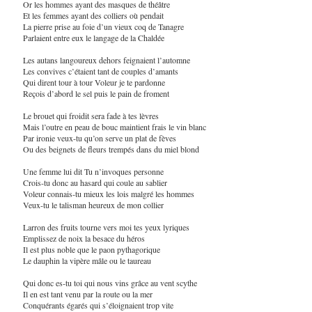
Or les hommes ayant des masques de théâtre
Et les femmes ayant des colliers où pendait
La pierre prise au foie d’un vieux coq de Tanagre
Parlaient entre eux le langage de la Chaldée
Les autans langoureux dehors feignaient l’automne
Les convives c’étaient tant de couples d’amants
Qui dirent tour à tour Voleur je te pardonne
Reçois d’abord le sel puis le pain de froment
Le brouet qui froidit sera fade à tes lèvres
Mais l’outre en peau de bouc maintient frais le vin blanc
Par ironie veux-tu qu’on serve un plat de fèves
Ou des beignets de fleurs trempés dans du miel blond
Une femme lui dit Tu n’invoques personne
Crois-tu donc au hasard qui coule au sablier
Voleur connais-tu mieux les lois malgré les hommes
Veux-tu le talisman heureux de mon collier
Larron des fruits tourne vers moi tes yeux lyriques
Emplissez de noix la besace du héros
Il est plus noble que le paon pythagorique
Le dauphin la vipère mâle ou le taureau
Qui donc es-tu toi qui nous vins grâce au vent scythe
Il en est tant venu par la route ou la mer
Conquérants égarés qui s’éloignaient trop vite