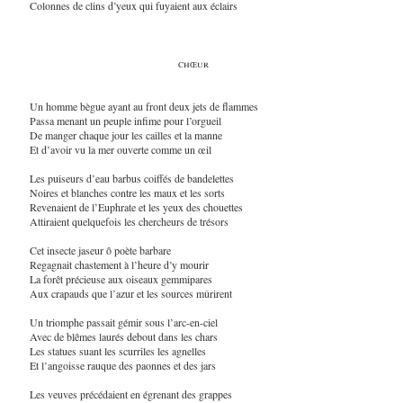
Colonnes de clins d’yeux qui fuyaient aux éclairs
chœur
Un homme bègue ayant au front deux jets de flammes
Passa menant un peuple infime pour l’orgueil
De manger chaque jour les cailles et la manne
Et d’avoir vu la mer ouverte comme un œil
Les puiseurs d’eau barbus coiffés de bandelettes
Noires et blanches contre les maux et les sorts
Revenaient de l’Euphrate et les yeux des chouettes
Attiraient quelquefois les chercheurs de trésors
Cet insecte jaseur ô poète barbare
Regagnait chastement à l’heure d’y mourir
La forêt précieuse aux oiseaux gemmipares
Aux crapauds que l’azur et les sources mûrirent
Un triomphe passait gémir sous l’arc-en-ciel
Avec de blêmes laurés debout dans les chars
Les statues suant les scurriles les agnelles
Et l’angoisse rauque des paonnes et des jars
Les veuves précédaient en égrenant des grappes