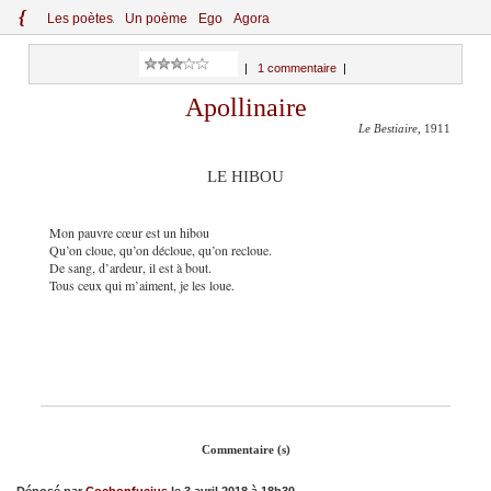
{
Le
s
po
èt
es
Un poème
Ego
Agora
|
1 commentaire
|
Apollinaire
Le Bestiaire
, 1911
LE HIBOU
Mon pauvre cœur est un hibou
Qu’on cloue, qu’on décloue, qu’on recloue.
De sang, d’ardeur, il est à bout.
Tous ceux qui m’aiment, je les loue.
Commentaire (s)