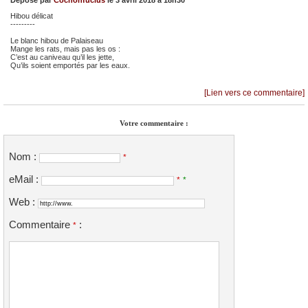
Déposé par
Cochonfucius
le 3 avril 2018 à 18h30
Hibou délicat
---------
Le blanc hibou de Palaiseau
Mange les rats, mais pas les os :
C’est au caniveau qu’il les jette,
Qu’ils soient emportés par les eaux.
[Lien vers ce commentaire]
Votre commentaire :
Nom :
*
eMail :
*
*
Web :
Commentaire
:
*