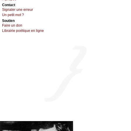
Cоntact
Signaler une errеur
Un pеtit mоt ?
Sоutien
Fаirе un dоn
Librairiе pоétique en lignе