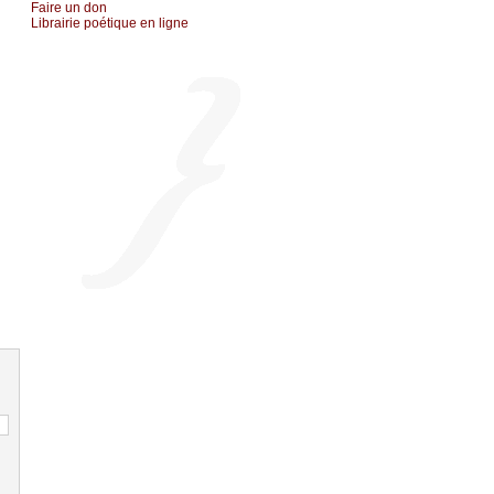
Fаirе un dоn
Librairiе pоétique en lignе