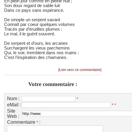
En plein jour comme en pleine nuit ;
Son doux regard de sable luit
Dans ce pays sans espérance.
De sinople un serpent savant
Connaît par coeur quelques volumes
Tracés par d’érudites plumes ;
Le mal, il le guérit souvent.
De serpent et d’ours, les arcanes
Surchargent les vieux parchemins
Qui, le soir, tremblent dans nos mains :
C’est l’inspiration des chamanes.
[Lien vers ce commentaire]
Votre commentaire :
Nom :
*
eMail :
*
*
Site
Web :
Commentaire
:
*