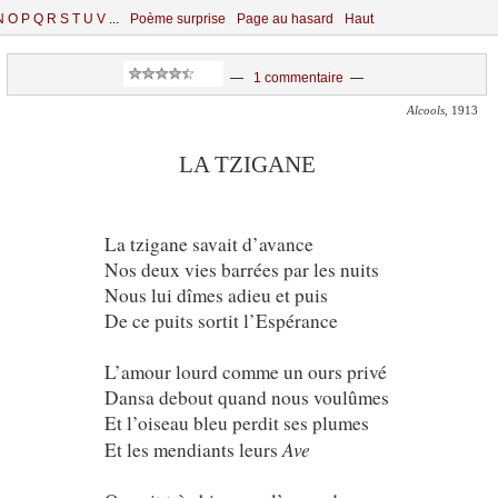
N
O
P
Q
R
S
T
U
V
...
Poème surprise
Page au hasard
Haut
—
1 commentaire
—
Alcools
, 1913
LA TZIGANE
La tzigane savait d’avance
Nos deux vies barrées par les nuits
Nous lui dîmes adieu et puis
De ce puits sortit l’Espérance
L’amour lourd comme un ours privé
Dansa debout quand nous voulûmes
Et l’oiseau bleu perdit ses plumes
Ave
Et les mendiants leurs