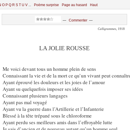
N
O
P
Q
R
S
T
U
V
...
Poème surprise
Page au hasard
Haut
—
Commenter
—
Calligrammes
, 1918
LA JOLIE ROUSSE
Me voici devant tous un homme plein de sens
Connaissant la vie et de la mort ce qu’un vivant peut connaîtr
Ayant éprouvé les douleurs et les joies de l’amour
Ayant su quelquefois imposer ses idées
Connaissant plusieurs langages
Ayant pas mal voyagé
Ayant vu la guerre dans l’Artillerie et l’Infanterie
Blessé à la tête trépané sous le chloroforme
Ayant perdu ses meilleurs amis dans l’effroyable lutte
Je sais d’ancien et de nouveau autant qu’un homme seul