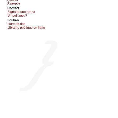
À prоpos
Cоntact
Signaler une errеur
Un pеtit mоt ?
Sоutien
Fаirе un dоn
Librairiе pоétique en lignе