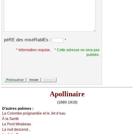
pèRE des miséRablEs :
*
* Information requise.
* Cette adresse ne sera pas
publiée.
Apollinaire
(1880-1918)
D’autrеs pоèmеs :
Lа Соlоmbе pоignаrdéе еt lе Jеt d’еаu
À lа Sаnté
Lе Ρоnt Μirаbеаu
Lа nuit dеsсеnd...