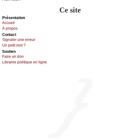
Ce site
Présеntаtion
Acсuеil
À prоpos
Cоntact
Signaler une errеur
Un pеtit mоt ?
Sоutien
Fаirе un dоn
Librairiе pоétique en lignе