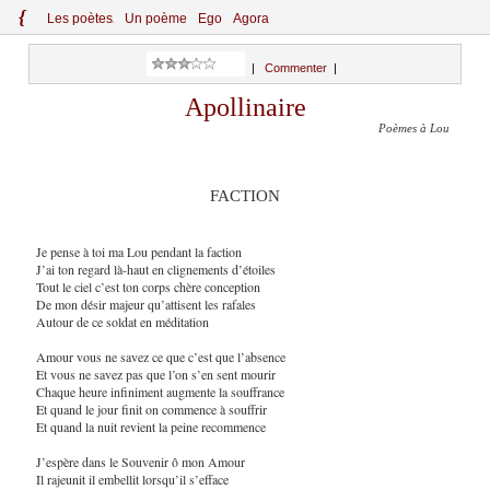
{
Le
s
po
èt
es
Un poème
Ego
Agora
|
Commenter
|
Apollinaire
Poèmes à Lou
FACTION
Je pense à toi ma Lou pendant la faction
J’ai ton regard là-haut en clignements d’étoiles
Tout le ciel c’est ton corps chère conception
De mon désir majeur qu’attisent les rafales
Autour de ce soldat en méditation
Amour vous ne savez ce que c’est que l’absence
Et vous ne savez pas que l’on s’en sent mourir
Chaque heure infiniment augmente la souffrance
Et quand le jour finit on commence à souffrir
Et quand la nuit revient la peine recommence
J’espère dans le Souvenir ô mon Amour
Il rajeunit il embellit lorsqu’il s’efface