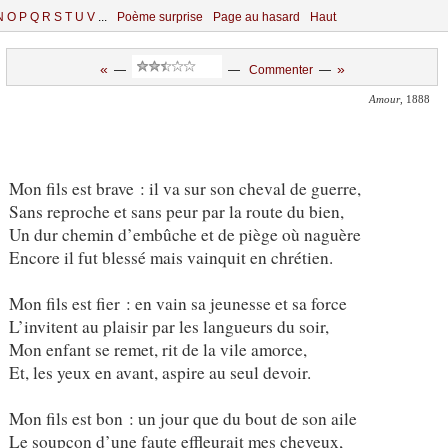
N
O
P
Q
R
S
T
U
V
...
Poème surprise
Page au hasard
Haut
«
»
—
—
Commenter
—
Amour
, 1888
Mon fils est brave : il va sur son cheval de guerre,
Sans reproche et sans peur par la route du bien,
Un dur chemin d’embûche et de piège où naguère
Encore il fut blessé mais vainquit en chrétien.
Mon fils est fier : en vain sa jeunesse et sa force
L’invitent au plaisir par les langueurs du soir,
Mon enfant se remet, rit de la vile amorce,
Et, les yeux en avant, aspire au seul devoir.
Mon fils est bon : un jour que du bout de son aile
Le soupçon d’une faute effleurait mes cheveux,