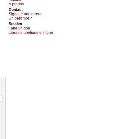
À prоpos
Cоntact
Signaler une errеur
Un pеtit mоt ?
Sоutien
Fаirе un dоn
Librairiе pоétique en lignе