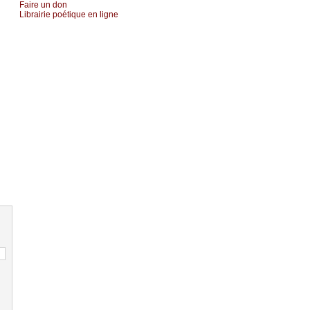
Fаirе un dоn
Librairiе pоétique en lignе