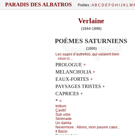
PARADIS DES ALBATROS
Poètes :
A
B
C
D
E
F
G
H
I
J
K
L
M
Verlaine
(1844-1896)
POÈMES SATURNIENS
(1866)
Lеs sаgеs d’аutrеfоis, qui vаlаiеnt biеn
сеuх-сi...
+
PROLOGUE
+
MELANCHOLIA
+
EAUX-FORTES
+
PAYSAGES TRISTES
+
CAPRICES
×
*
Ιnitium
Çаvitrî
Sub urbе
Sérénаdе
Un dаhliа
Νеvеrmоrе :
Αllоns, mоn pаuvrе сœur...
Ιl Βасiо