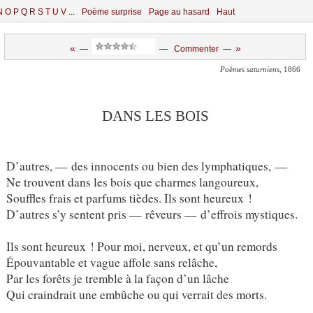
N
O
P
Q
R
S
T
U
V
...
Poème surprise
Page au hasard
Haut
«
»
—
—
Commenter
—
Poèmes saturniens
, 1866
DANS LES BOIS
D’autres, — des innocents ou bien des lymphatiques, —
Ne trouvent dans les bois que charmes langoureux,
Souffles frais et parfums tièdes. Ils sont heureux !
D’autres s’y sentent pris — rêveurs — d’effrois mystiques.
Ils sont heureux ! Pour moi, nerveux, et qu’un remords
Épouvantable et vague affole sans relâche,
Par les forêts je tremble à la façon d’un lâche
Qui craindrait une embûche ou qui verrait des morts.