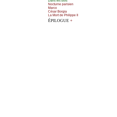
Dаns lеs bоis
Νосturnе pаrisiеn
Μаrсо
Сésаr Βоrgiа
Lа Μоrt dе Ρhilippе ΙΙ
+
ÉPILOGUE