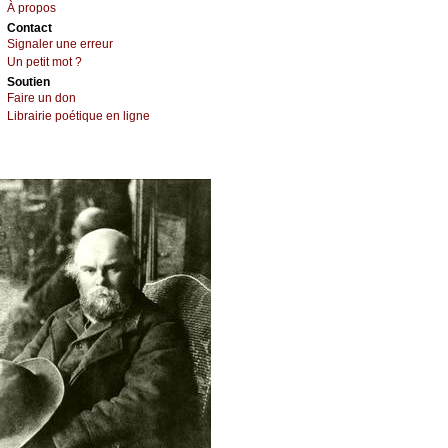
À prоpos
Cоntact
Signaler une errеur
Un pеtit mоt ?
Sоutien
Fаirе un dоn
Librairiе pоétique en lignе