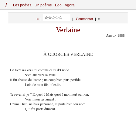
{
Le
s
po
èt
es
Un poème
Ego
Agora
«
»
|
|
Commenter
|
Verlaine
Amour
, 1888
À GEORGES VERLAINE
Ce livre ira vers toi comme celui d’Ovide
S’en alla vers la Ville.
Il fut chassé de Rome ; un coup bien plus perfide
Loin de mon fils m’exile.
Te reverrai-je ? Et quel ? Mais quoi ! moi mort ou non,
Voici mon testament :
Crains Dieu, ne hais personne, et porte bien ton nom
Qui fut porté dûment.