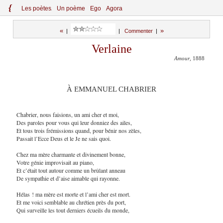
{
Le
s
po
èt
es
Un poème
Ego
Agora
«
»
|
|
Commenter
|
Verlaine
Amour
, 1888
À EMMANUEL CHABRIER
Chabrier, nous faisions, un ami cher et moi,
Des paroles pour vous qui leur donniez des ailes,
Et tous trois frémissions quand, pour bénir nos zèles,
Passait l’Ecce Deus et le Je ne sais quoi.
Chez ma mère charmante et divinement bonne,
Votre génie improvisait au piano,
Et c’était tout autour comme un brûlant anneau
De sympathie et d’aise aimable qui rayonne.
Hélas ! ma mère est morte et l’ami cher est mort.
Et me voici semblable au chrétien près du port,
Qui surveille les tout derniers écueils du monde,