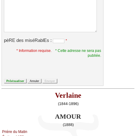
pèRE des miséRablEs :
*
* Information requise.
* Cette adresse ne sera pas
publiée.
Verlaine
(1844-1896)
AMOUR
(1888)
Ρrièrе du Μаtin