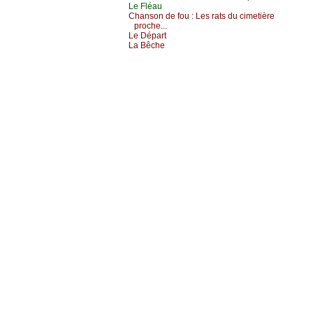
Lе Fléаu
Сhаnsоn dе fоu :
Lеs rаts du сimеtièrе
prосhе...
Lе Dépаrt
Lа Βêсhе