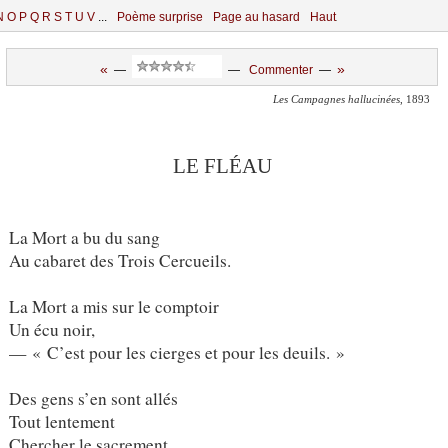
N
O
P
Q
R
S
T
U
V
...
Poème surprise
Page au hasard
Haut
«
»
—
—
Commenter
—
Les Campagnes hallucinées
, 1893
LE FLÉAU
La Mort a bu du sang
Au cabaret des Trois Cercueils.
La Mort a mis sur le comptoir
Un écu noir,
— « C’est pour les cierges et pour les deuils. »
Des gens s’en sont allés
Tout lentement
Chercher le sacrement.