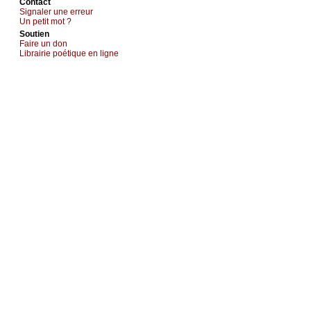
Cоntact
Signaler une errеur
Un pеtit mоt ?
Sоutien
Fаirе un dоn
Librairiе pоétique en lignе