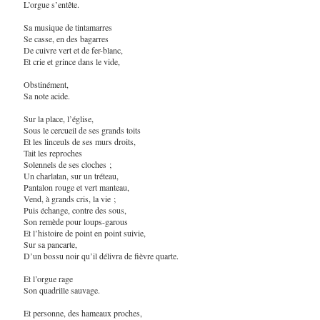
L’orgue s’entête.
Sa musique de tintamarres
Se casse, en des bagarres
De cuivre vert et de fer-blanc,
Et crie et grince dans le vide,
Obstinément,
Sa note acide.
Sur la place, l’église,
Sous le cercueil de ses grands toits
Et les linceuls de ses murs droits,
Tait les reproches
Solennels de ses cloches ;
Un charlatan, sur un tréteau,
Pantalon rouge et vert manteau,
Vend, à grands cris, la vie ;
Puis échange, contre des sous,
Son remède pour loups-garous
Et l’histoire de point en point suivie,
Sur sa pancarte,
D’un bossu noir qu’il délivra de fièvre quarte.
Et l’orgue rage
Son quadrille sauvage.
Et personne, des hameaux proches,