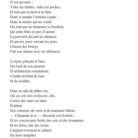
N’est accouru ;
Vides les étables, vides les poches,
Et rien que la mort et la faim
Dont se peuple l’armoire à pain ;
Dans la misère qui les soude
On sent que les hameaux se boudent,
Qu’entre filles et gars d’amour
La pauvreté découd les alliances
Et que les jours suivant les jours
Chacun des bourgs
Fait son silence avec ses défiances.
L’orgue grinçant et faux,
Du fond de son armoire
D’architecture ostentatoire,
Criaille un bruit de faux
Et de cisailles.
Dans la salle de plâtre cru,
Où ses cris tors et discors, dru,
Contre des murs en lattes
Éclatent,
Des colonnes de verre et de tournants bâtons
— Clinquant et or — décorent son fronton ;
Et les concassants bruits des cors et des trompettes
Et les fifres, tels des forets,
Cinglent et trouent le cabaret
De leurs tempêtes