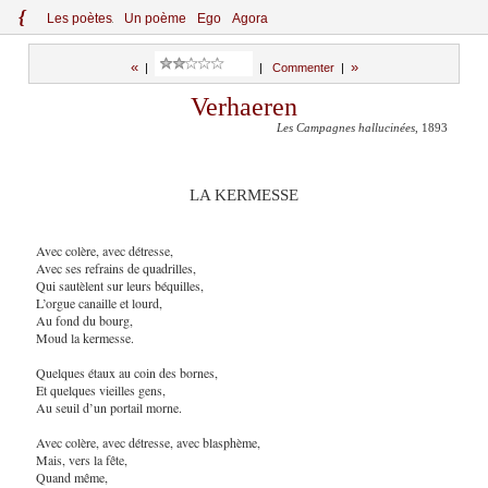
{
Le
s
po
èt
es
Un poème
Ego
Agora
«
»
|
|
Commenter
|
Verhaeren
Les Campagnes hallucinées
, 1893
LA KERMESSE
Avec colère, avec détresse,
Avec ses refrains de quadrilles,
Qui sautèlent sur leurs béquilles,
L’orgue canaille et lourd,
Au fond du bourg,
Moud la kermesse.
Quelques étaux au coin des bornes,
Et quelques vieilles gens,
Au seuil d’un portail morne.
Avec colère, avec détresse, avec blasphème,
Mais, vers la fête,
Quand même,