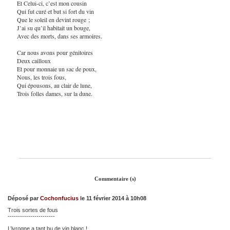
Et Celui-ci, c’est mon cousin
Qui fut curé et but si fort du vin
Que le soleil en devint rouge ;
J’ai su qu’il habitait un bouge,
Avec des morts, dans ses armoires.
Car nous avons pour génitoires
Deux cailloux
Et pour monnaie un sac de poux,
Nous, les trois fous,
Qui épousons, au clair de lune,
Trois folles dames, sur la dune.
Commentaire (s)
Déposé par
Cochonfucius
le 11 février 2014 à 10h08
Trois sortes de fous
-----------------------
L’ivrogne a tant bu de vin blanc !