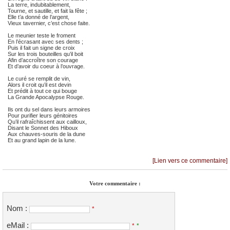
La terre, indubitablement,
Tourne, et sautille, et fait la fête ;
Elle t’a donné de l’argent,
Vieux tavernier, c’est chose faite.
Le meunier teste le froment
En l’écrasant avec ses dents ;
Puis il fait un signe de croix
Sur les trois bouteilles qu’il boit
Afin d’accroître son courage
Et d’avoir du coeur à l’ouvrage.
Le curé se remplit de vin,
Alors il croit qu’il est devin
Et prédit à tout ce qui bouge
La Grande Apocalypse Rouge.
Ils ont du sel dans leurs armoires
Pour purifier leurs génitoires
Qu’il rafraîchissent aux cailloux,
Disant le Sonnet des Hiboux
Aux chauves-souris de la dune
Et au grand lapin de la lune.
[Lien vers ce commentaire]
Votre commentaire :
Nom :
*
eMail :
*
*