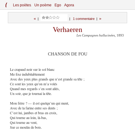
{
Le
s
po
èt
es
Un poème
Ego
Agora
«
»
|
|
1 commentaire
|
Verhaeren
Les Campagnes hallucinées
, 1893
CHANSON DE FOU
Le crapaud noir sur le sol blanc
Me fixe indubitablement
Avec des yeux plus grands que n’est grande sa tête ;
Ce sont les yeux qu’on m’a volés
Quand mes regards s’en sont allés,
Un soir, que je tournai la tête.
Mon frère ? — il est quelqu’un qui ment,
Avec de la farine entre ses dents ;
C’est lui, jambes et bras en croix,
Qui tourne au loin, là-bas,
Qui tourne au vent,
Sur ce moulin de bois.