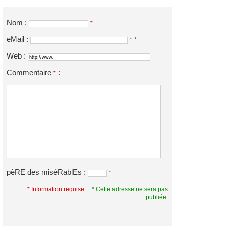
Nom :
*
eMail :
*
*
Web :
Commentaire
:
*
pèRE des miséRablEs :
*
* Information requise.
* Cette adresse ne sera pas
publiée.