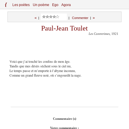
{
Le
s
po
èt
es
Un poème
Ego
Agora
«
»
|
|
Commenter
|
Paul-Jean Toulet
Les Contrerimes
, 1921
Voici que j’ai touché les confins de mon âge.
Tandis que mes désirs sèchent sous le ciel nu,
Le temps passe et m’emporte à l’abyme inconnu,
Comme un grand fleuve noir, où s’engourdit la nage.
Commentaire (s)
Votre commentaire :