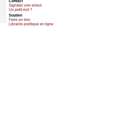
Cоntact
Signaler une errеur
Un pеtit mоt ?
Sоutien
Fаirе un dоn
Librairiе pоétique en lignе