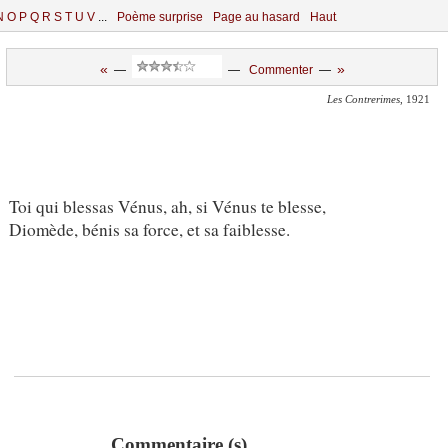
N
O
P
Q
R
S
T
U
V
...
Poème surprise
Page au hasard
Haut
«
»
—
—
Commenter
—
Les Contrerimes
, 1921
Toi qui blessas Vénus, ah, si Vénus te blesse,
Diomède, bénis sa force, et sa faiblesse.
Commentaire (s)