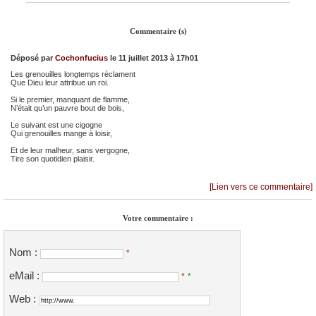
Commentaire (s)
Déposé par
Cochonfucius
le 11 juillet 2013 à 17h01
Les grenouilles longtemps réclament
Que Dieu leur attribue un roi.
Si le premier, manquant de flamme,
N’était qu’un pauvre bout de bois,
Le suivant est une cigogne
Qui grenouilles mange à loisir,
Et de leur malheur, sans vergogne,
Tire son quotidien plaisir.
[Lien vers ce commentaire]
Votre commentaire :
Nom :
*
eMail :
*
*
Web :