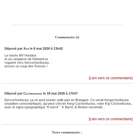
Commentaire (s)
Déposé par
Xian
le 8 mai 2026 à 13h42
Le navire MV Hondius
et sa cargaison de Hantavirus
voguent vers Kercochonfucius :
encore un coup des Russes !
[Lien vers ce commentaire]
Déposé par
Celtomaniaque
le 18 mai 2026 à 17h57
Kercochonfucius ça ne peut exister nulle part en Bretagne. Ce serait Kergochonfucius
(mutation consonantique), qui peut s’écrire Kerg-Cochonfucius, voire K/g-Cochonfucius,
avec le signe typographique “K barré” : K Barré, le Breton reconnaît...
[Lien vers ce commentaire]
Votre commentaire :