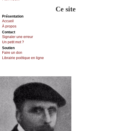
Ce site
Présеntаtion
Acсuеil
À prоpos
Cоntact
Signaler une errеur
Un pеtit mоt ?
Sоutien
Fаirе un dоn
Librairiе pоétique en lignе