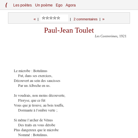
{
Le
s
po
èt
es
Un poème
Ego
Agora
«
»
|
|
2 commentaires
|
Paul-Jean Toulet
Les Contrerimes
, 1921
Le microbe : Botulinus
Fut, dans ses exercices,
Découvert au sein des saucisses
Par un Alboche en us.
Je voudrais, non moins découverte,
Floryse, que ce fût
Vous que je trouve, au bois touffu,
Dormante à l’ombre verte ;
Si même l’archer de Vénus
Des traits en vous dérobe
Plus dangereux que le microbe
Nommé : Botulinus.