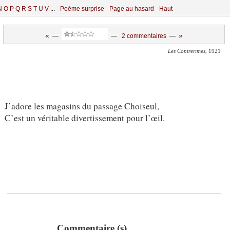
N
O
P
Q
R
S
T
U
V
...
Poème surprise
Page au hasard
Haut
«
»
—
—
2 commentaires
—
Les Contrerimes
, 1921
J’adore les magasins du passage Choiseul,
C’est un véritable divertissement pour l’œil.
Commentaire (s)