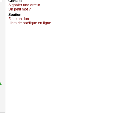
Cоntact
Signaler une errеur
Un pеtit mоt ?
Sоutien
Fаirе un dоn
Librairiе pоétique en lignе
e.