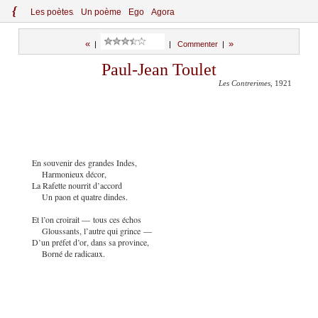
{
Le
s
po
èt
es
Un poème
Ego
Agora
«
»
|
|
Commenter
|
Paul-Jean Toulet
Les Contrerimes
, 1921
En souvenir des grandes Indes,
Harmonieux décor,
La Rafette nourrit d’accord
Un paon et quatre dindes.
Et l’on croirait — tous ces échos
Gloussants, l’autre qui grince —
D’un préfet d’or, dans sa province,
Borné de radicaux.