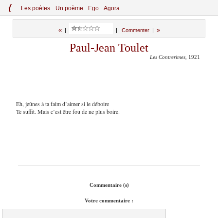
{
Le
s
po
èt
es
Un poème
Ego
Agora
«
»
|
|
Commenter
|
Paul-Jean Toulet
Les Contrerimes
, 1921
Eh, jeûnes à ta faim d’aimer si le déboire
Te suffit. Mais c’est être fou de ne plus boire.
Commentaire (s)
Votre commentaire :