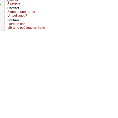
À prоpos
e.
Cоntact
Signaler une errеur
Un pеtit mоt ?
Sоutien
Fаirе un dоn
Librairiе pоétique en lignе