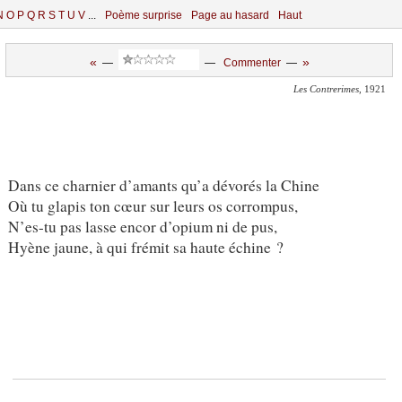
N
O
P
Q
R
S
T
U
V
...
Poème surprise
Page au hasard
Haut
«
»
—
—
Commenter
—
Les Contrerimes
, 1921
Dans ce charnier d’amants qu’a dévorés la Chine
Où tu glapis ton cœur sur leurs os corrompus,
N’es-tu pas lasse encor d’opium ni de pus,
Hyène jaune, à qui frémit sa haute échine ?