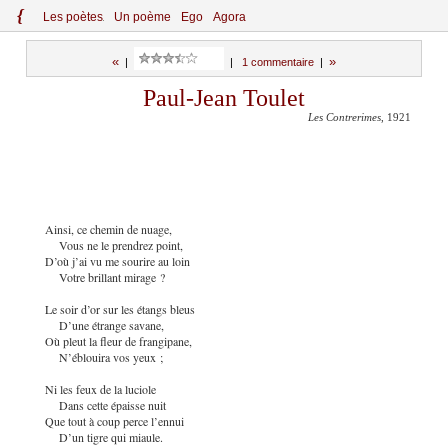
{
Le
s
po
èt
es
Un poème
Ego
Agora
«
»
|
|
1 commentaire
|
Paul-Jean Toulet
Les Contrerimes
, 1921
Ainsi, ce chemin de nuage,
Vous ne le prendrez point,
D’où j’ai vu me sourire au loin
Votre brillant mirage ?
Le soir d’or sur les étangs bleus
D’une étrange savane,
Où pleut la fleur de frangipane,
N’éblouira vos yeux ;
Ni les feux de la luciole
Dans cette épaisse nuit
Que tout à coup perce l’ennui
D’un tigre qui miaule.