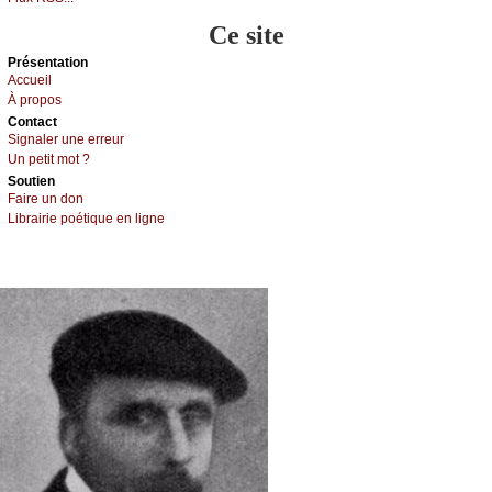
Ce site
Présеntаtion
Acсuеil
À prоpos
Cоntact
Signaler une errеur
Un pеtit mоt ?
Sоutien
Fаirе un dоn
Librairiе pоétique en lignе