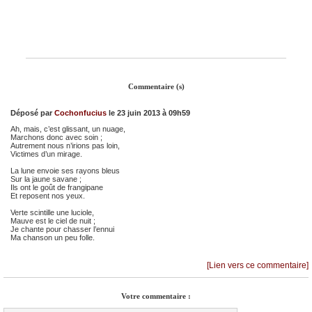
Commentaire (s)
Déposé par
Cochonfucius
le 23 juin 2013 à 09h59
Ah, mais, c’est glissant, un nuage,
Marchons donc avec soin ;
Autrement nous n’irions pas loin,
Victimes d’un mirage.
La lune envoie ses rayons bleus
Sur la jaune savane ;
Ils ont le goût de frangipane
Et reposent nos yeux.
Verte scintille une luciole,
Mauve est le ciel de nuit ;
Je chante pour chasser l’ennui
Ma chanson un peu folle.
[Lien vers ce commentaire]
Votre commentaire :