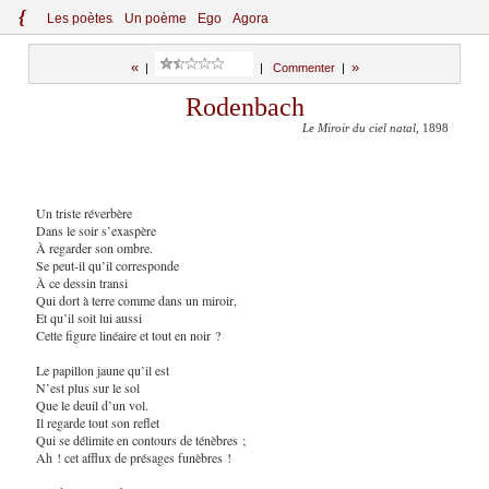
{
Le
s
po
èt
es
Un poème
Ego
Agora
«
»
|
|
Commenter
|
Rodenbach
Le Miroir du ciel natal
, 1898
Un triste réverbère
Dans le soir s’exaspère
À regarder son ombre.
Se peut-il qu’il corresponde
À ce dessin transi
Qui dort à terre comme dans un miroir,
Et qu’il soit lui aussi
Cette figure linéaire et tout en noir ?
Le papillon jaune qu’il est
N’est plus sur le sol
Que le deuil d’un vol.
Il regarde tout son reflet
Qui se délimite en contours de ténèbres ;
Ah ! cet afflux de présages funèbres !