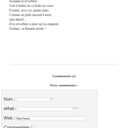
Soudain le réverbère
Voit l’ombre de sa boîte en verre
Former, avec ses quatre pans,
Comme un petit cercueil à terre,
Qui attend ;
Et le réverbère a peur qu’on emporte,
Dedans, sa flamme morte !
Commentaire (s)
Votre commentaire :
Nom :
*
eMail :
*
*
Web :
Commentaire
:
*