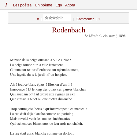
{
Le
s
po
èt
es
Un poème
Ego
Agora
«
»
|
|
Commenter
|
Rodenbach
Le Miroir du ciel natal
, 1898
Miracle de la neige ouatant la Ville Grise :
La neige tombe sur la ville lentement,
Comme un retour d’enfance, un rajeunissement,
Une layette dans le jardin d’un hospice.
Ah ! tout ce blanc épars ! Illusion d’avril !
Innocence ! Et le long des quais ces ganses blanches
Qui soudain ont fait croire aux cygnes en exil
Que c’était la Noël ou que c’était dimanche.
Trop courte joie, hélas ! qu’interrompent les mantes !
La rue était déjà blanche comme un parloir ;
Mais revoici venir les mantes inclémentes
Qui tachent ces blancheurs de leur noir nonchaloir.
La rue était aussi blanche comme un dortoir,