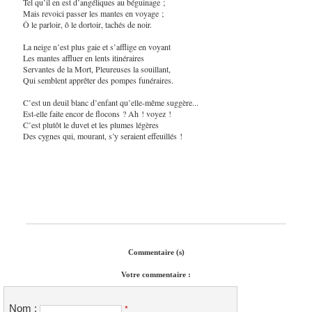
Tel qu’il en est d’angéliques au béguinage ;
Mais revoici passer les mantes en voyage ;
Ô le parloir, ô le dortoir, tachés de noir.
La neige n’est plus gaie et s’afflige en voyant
Les mantes affluer en lents itinéraires
Servantes de la Mort, Pleureuses la souillant,
Qui semblent apprêter des pompes funéraires.
C’est un deuil blanc d’enfant qu’elle-même suggère...
Est-elle faite encor de flocons ? Ah ! voyez !
C’est plutôt le duvet et les plumes légères
Des cygnes qui, mourant, s’y seraient effeuillés !
Commentaire (s)
Votre commentaire :
Nom :
*